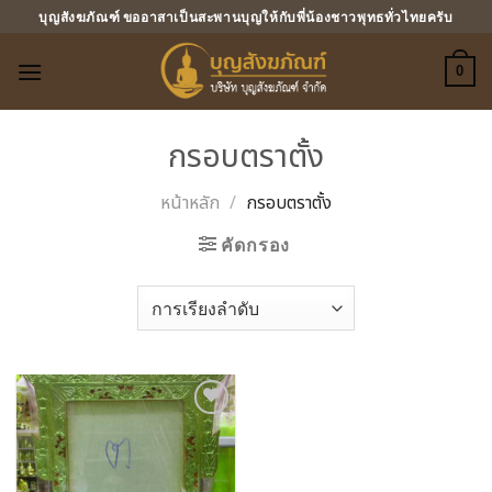
ข้าม
บุญสังฆภัณฑ์ ขออาสาเป็นสะพานบุญให้กับพี่น้องชาวพุทธทั่วไทยครับ
ไป
ยัง
0
เนื้อหา
กรอบตราตั้ง
หน้าหลัก
/
กรอบตราตั้ง
คัดกรอง
Add to
Wishlist