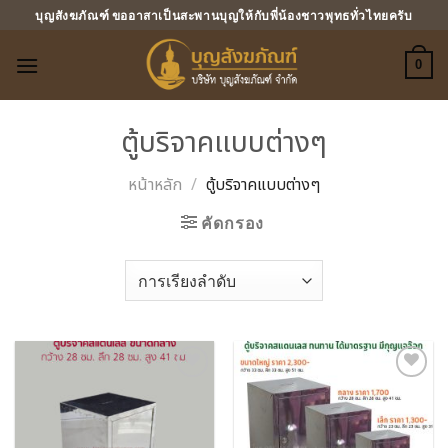
ข้าม
บุญสังฆภัณฑ์ ขออาสาเป็นสะพานบุญให้กับพี่น้องชาวพุทธทั่วไทยครับ
ไป
ยัง
0
เนื้อหา
ตู้บริจาคแบบต่างๆ
หน้าหลัก
/
ตู้บริจาคแบบต่างๆ
คัดกรอง
Add to
Add to
Wishlist
Wishlist