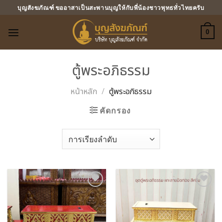
ข้าม
บุญสังฆภัณฑ์ ขออาสาเป็นสะพานบุญให้กับพี่น้องชาวพุทธทั่วไทยครับ
ไป
ยัง
0
เนื้อหา
ตู้พระอภิธรรม
หน้าหลัก
/
ตู้พระอภิธรรม
คัดกรอง
Add to
Add to
Wishlist
Wishlist