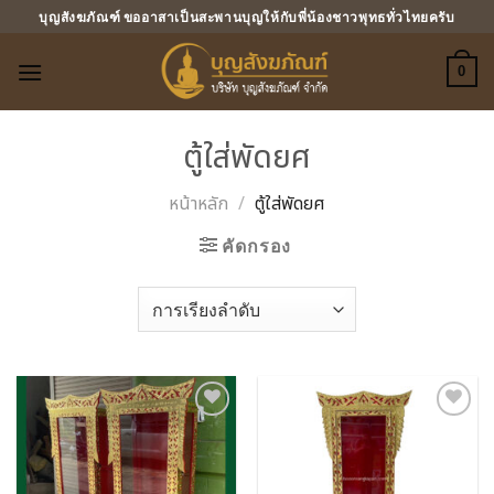
ข้าม
บุญสังฆภัณฑ์ ขออาสาเป็นสะพานบุญให้กับพี่น้องชาวพุทธทั่วไทยครับ
ไป
ยัง
0
เนื้อหา
ตู้ใส่พัดยศ
หน้าหลัก
/
ตู้ใส่พัดยศ
คัดกรอง
Add to
Add to
Wishlist
Wishlist