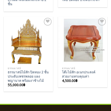
ชั้น
Add to
Add to
Wishlist
Wishlist
ธรรมมาสน์
ธรรมมาสน์
ธรรมาสน์ไม้สัก ปิดทอง 2 ชั้น
โต๊ะไม้สัก อเนกประสงค์
ประดับเพชรพลอย แผง
สวยงามทรงคุณค่า
4,500.00
฿
พญานาค พร้อมงาช้างไม้
55,000.00
฿