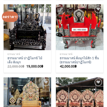
ลดราคา!
Add to
Add to
Wishlist
Wishlist
ธรรมมาสน์
ธรรมมาสน์
ธรรมมาสน์ ปาฏิโมกข์ ไม้
ธรรมมาสน์ ฝั่งมุกไม้สัก 1 ชั้น
เต็ง ฝังมุก
(ธรรมมาสน์ปาฏิโมกข์)
Original
Current
22,000.00
฿
19,000.00
฿
42,000.00
฿
price
price
was:
is:
22,000.00฿.
19,000.00฿.
Add to
Add to
Wishlist
Wishlist