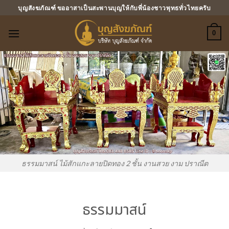
ข้าม
บุญสังฆภัณฑ์ ขออาสาเป็นสะพานบุญให้กับพี่น้องชาวพุทธทั่วไทยครับ
ไป
ยัง
0
เนื้อหา
ธรรมมาสน์ ไม้สักแกะลายปิดทอง 2 ชั้น งานสวย งาม ปราณีต
ธรรมมาสน์