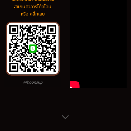
สแกนคิวอาร์โค้ดไลน์
หรือ คลิ๊กเลย
@boonskp