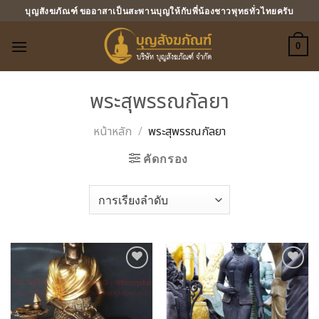
ข้าม
บุญสังฆภัณฑ์ ขออาสาเป็นสะพานบุญให้กับพี่น้องชาวพุทธทั่วไทยครับ
ไป
ยัง
0
เนื้อหา
พระสุพรรณกัลยา
หน้าหลัก
/
พระสุพรรณกัลยา
คัดกรอง
Add to
Add to
Wishlist
Wishlist