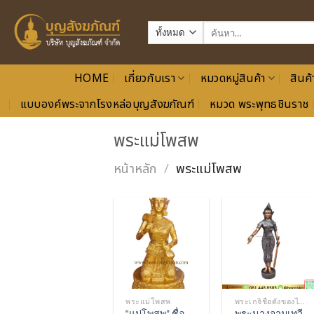
ข้าม
ไป
ค้นหา:
ยัง
เนื้อหา
HOME
เกี่ยวกับเรา
หมวดหมู่สินค้า
สินค้
แบบองค์พระจากโรงหล่อบุญสังฆภัณฑ์
หมวด พระพุทธชินราช
พระแม่โพสพ
หน้าหลัก
/
พระแม่โพสพ
Add to
Add to
Wishlist
Wishlist
พระแม่โพสพ
พระเกจิชื่อดังของไทย
“แม่โพสพ” ชื่อ
พระนางจามเทวี