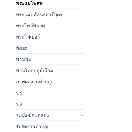
พระแม่โพสพ
พระโมคคัลนะสารีบุตร
พระไพลีพินาศ
พระไฟเบอร์
พัดยศ
พานพุ่ม
พานโตกอลูมิเนียม
ภาพผลงานทำบุญ
ร.6
ร.9
ระฆัง ฆ้อง กลอง
รับจัดงานทำบุญ