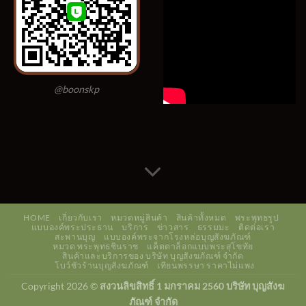
@boonskp
HOME
เกี่ยวกับเรา
หมวดหมู่สินค้า
สินค้าทั้งหมด
พระพุทธรูป
แบบองค์พระประธาน
บริการ
ข่าวสาร
ธรรมมะ
ติดต่อเรา
สะพานบุญ
แบบองค์พระจากโรงหล่อบุญสังฆภัณฑ์
หมวด พระพุทธชินราช
แค็ตตาล็อกแบบพระสุโขทัย
สินค้าและบริการของ บริษัท บุญสังฆภัณฑ์ จำกัด
โบว์ชัวร้านบุญสังฆภัณฑ์
เทียนพรรษา ราคาไม่แพง
Copyright 2026 ©
สงวนลิขสิทธิ์ 1 มกราคม 2560 บริษัท บุญสังฆ
ภัณฑ์ จำกัด