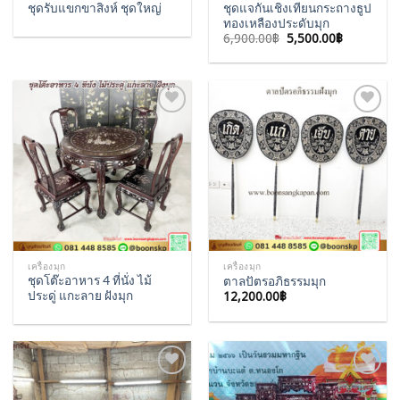
ชุดแจกันเชิงเทียนกระถางธูป
ชุดรับแขกขาสิงห์ ชุดใหญ่
ทองเหลืองประดับมุก
Original
Current
6,900.00
฿
5,500.00
฿
price
price
was:
is:
6,900.00฿.
5,500.00฿
Add to
Add to
Wishlist
Wishlist
เครื่องมุก
เครื่องมุก
ชุดโต๊ะอาหาร 4 ที่นั่ง ไม้
ตาลปัตรอภิธรรมมุก
ประดู่ แกะลาย ฝังมุก
12,200.00
฿
Add to
Add to
Wishlist
Wishlist