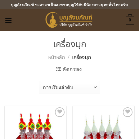
ข้าม
บุญสังฆภัณฑ์ ขออาสาเป็นสะพานบุญให้กับพี่น้องชาวพุทธทั่วไทยครับ
ไป
ยัง
0
เนื้อหา
เครื่องมุก
หน้าหลัก
/
เครื่องมุก
คัดกรอง
Add to
Add to
Wishlist
Wishlist