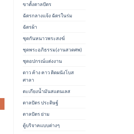
ขาตั้งตาลปัตร
ฉัตรกลางแจ้ง ฉัตรในร่ม
ฉัตรผ้า
ชุดกันหนาวพระสงฆ์
ชุดพระอภิธรรม(งานสวดศพ)
ชุดอปกรณ์แต่งงาน
ดาว ค้าง คาว ติดผนังโบส
ศาลา
ะถางธูปจีน ขนาด 36 นิ้ว ชิ้น
ตะเกียงน้ำมันสแตนเลส
ตาลปัตร ประดิษฐ์
ตาลปัตร ย่าม
ตู้บริจาคแบบต่างๆ