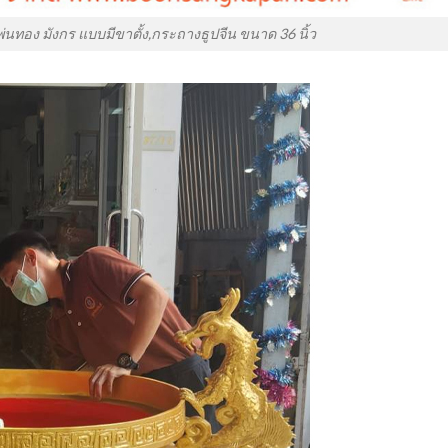
นทอง มังกร แบบมีขาตั้ง,กระถางธูปจีน ขนาด 36 นิ้ว