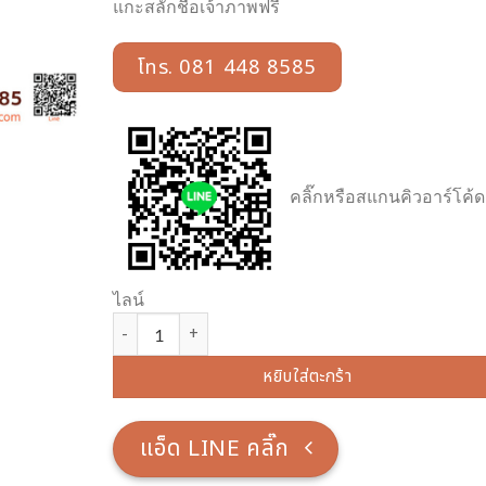
แกะสลักชื่อเจ้าภาพฟรี
โทร. 081 448 8585
คลิ๊กหรือสแกนคิวอาร์โค้ด
ไลน์
จำนวน กระถางธูปทองเหลือง พ่นทอง มังกร แบบมีขาตั้ง,กร
หยิบใส่ตะกร้า
แอ็ด LINE คลิ๊ก