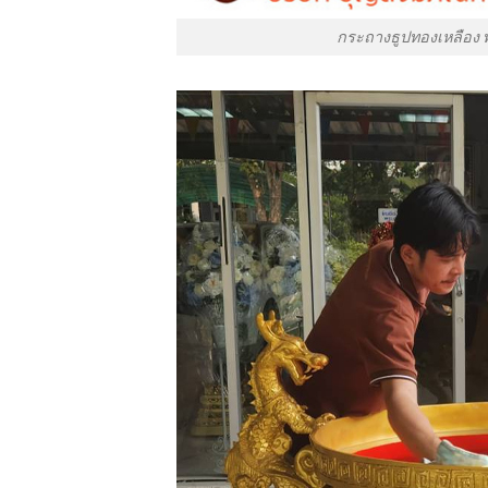
กระถางธูปทองเหลือง พ่