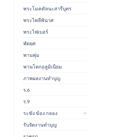
พระโมคคัลนะสารีบุตร
พระไพลีพินาศ
พระไฟเบอร์
พัดยศ
พานพุ่ม
พานโตกอลูมิเนียม
ภาพผลงานทำบุญ
ร.6
ร.9
ระฆัง ฆ้อง กลอง
รับจัดงานทำบุญ
ราชรถ