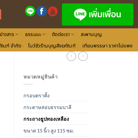
ข่าวสาร
ธรรมมะ
ติดต่อเรา
สะพานบุญ
ัณฑ์ จำกัด
โบว์ชัวร้านบุญสังฆภัณฑ์
เทียนพรรษา ราคาไม่แพง
หมวดหมู่สินค้า
กรอบตราตั้ง
กระดาษสอบธรรมบาลี
กระถางธูปทองเหลือง
ขนาด 15 นิ้ว สูง 115 ซม.