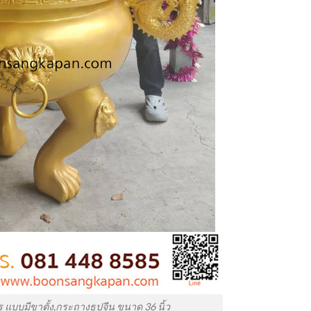
 แบบมีขาตั้ง,กระถางธูปจีน ขนาด 36 นิ้ว