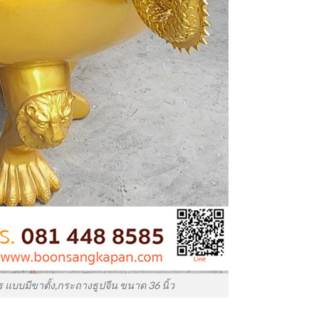
 แบบมีขาตั้ง,กระถางธูปจีน ขนาด 36 นิ้ว