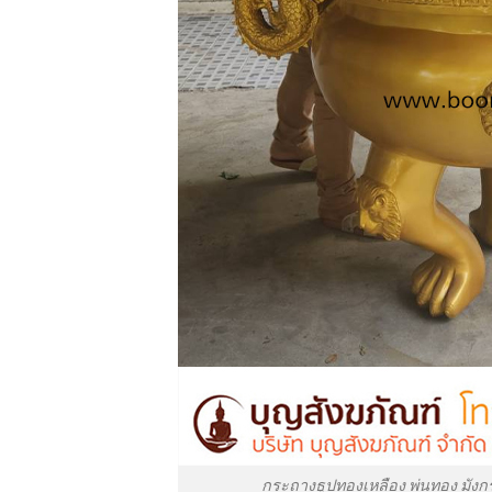
กระถางธูปทองเหลือง พ่นทอง มังกร