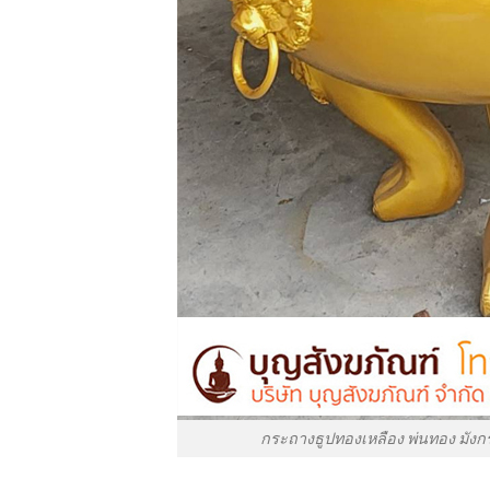
กระถางธูปทองเหลือง พ่นทอง มังกร