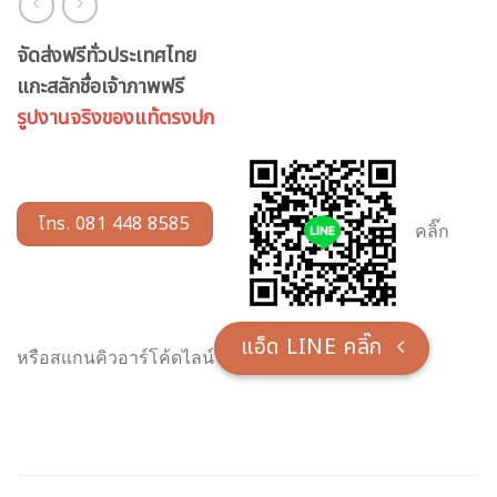
จัดส่งฟรีทั่วประเทศไทย
แกะสลักชื่อเจ้าภาพฟรี
รูปงานจริงของแท้ตรงปก
โทร. 081 448 8585
คลิ๊ก
แอ็ด LINE คลิ๊ก
หรือสแกนคิวอาร์โค้ดไลน์