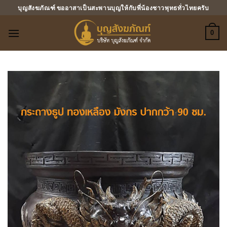
ข้าม
บุญสังฆภัณฑ์ ขออาสาเป็นสะพานบุญให้กับพี่น้องชาวพุทธทั่วไทยครับ
ไป
ยัง
0
เนื้อหา