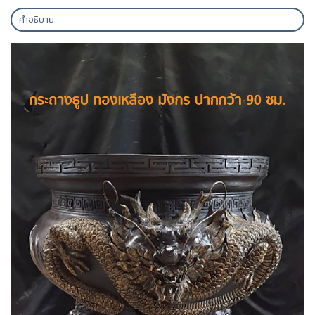
คำอธิบาย