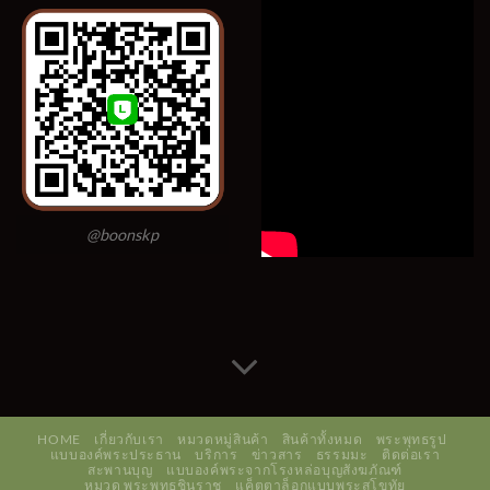
@boonskp
HOME
เกี่ยวกับเรา
หมวดหมู่สินค้า
สินค้าทั้งหมด
พระพุทธรูป
แบบองค์พระประธาน
บริการ
ข่าวสาร
ธรรมมะ
ติดต่อเรา
สะพานบุญ
แบบองค์พระจากโรงหล่อบุญสังฆภัณฑ์
หมวด พระพุทธชินราช
แค็ตตาล็อกแบบพระสุโขทัย