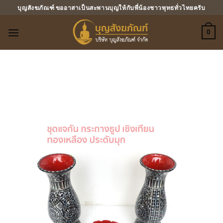
ข้าม
บุญสังฆภัณฑ์ ขออาสาเป็นสะพานบุญให้กับพี่น้องชาวพุทธทั่วไทยครับ
ไป
ยัง
0
เนื้อหา