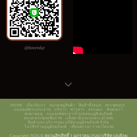
@boonskp
HOME
เกี่ยวกับเรา
หมวดหมู่สินค้า
สินค้าทั้งหมด
พระพุทธรูป
แบบองค์พระประธาน
บริการ
ข่าวสาร
ธรรมมะ
ติดต่อเรา
สะพานบุญ
แบบองค์พระจากโรงหล่อบุญสังฆภัณฑ์
หมวด พระพุทธชินราช
แค็ตตาล็อกแบบพระสุโขทัย
สินค้าและบริการของ บริษัท บุญสังฆภัณฑ์ จำกัด
โบว์ชัวร้านบุญสังฆภัณฑ์
เทียนพรรษา ราคาไม่แพง
Copyright 2026 ©
สงวนลิขสิทธิ์ 1 มกราคม 2560 บริษัท บุญสังฆ