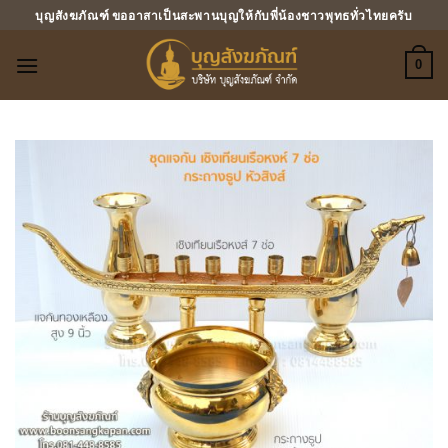
ข้าม
บุญสังฆภัณฑ์ ขออาสาเป็นสะพานบุญให้กับพี่น้องชาวพุทธทั่วไทยครับ
ไป
ยัง
0
เนื้อหา