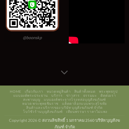
@boonskp
HOME
เกี่ยวกับเรา
หมวดหมู่สินค้า
สินค้าทั้งหมด
พระพุทธรูป
แบบองค์พระประธาน
บริการ
ข่าวสาร
ธรรมมะ
ติดต่อเรา
สะพานบุญ
แบบองค์พระจากโรงหล่อบุญสังฆภัณฑ์
หมวด พระพุทธชินราช
แค็ตตาล็อกแบบพระสุโขทัย
สินค้าและบริการของ บริษัท บุญสังฆภัณฑ์ จำกัด
โบว์ชัวร้านบุญสังฆภัณฑ์
เทียนพรรษา ราคาไม่แพง
Copyright 2026 ©
สงวนลิขสิทธิ์ 1 มกราคม 2560 บริษัท บุญสังฆ
ภัณฑ์ จำกัด