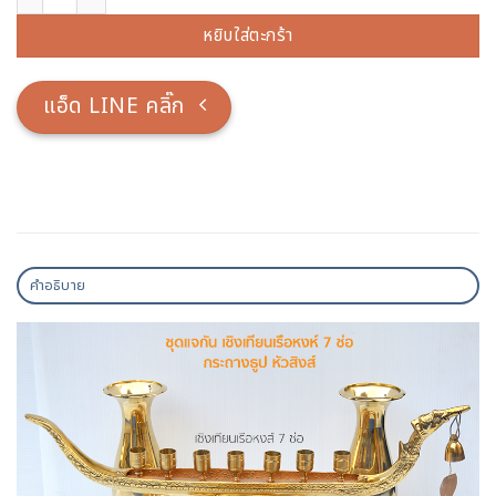
หยิบใส่ตะกร้า
แอ็ด LINE คลิ๊ก
คำอธิบาย