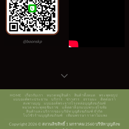
@boonskp
HOME
เกี่ยวกับเรา
หมวดหมู่สินค้า
สินค้าทั้งหมด
พระพุทธรูป
แบบองค์พระประธาน
บริการ
ข่าวสาร
ธรรมมะ
ติดต่อเรา
สะพานบุญ
แบบองค์พระจากโรงหล่อบุญสังฆภัณฑ์
หมวด พระพุทธชินราช
แค็ตตาล็อกแบบพระสุโขทัย
สินค้าและบริการของ บริษัท บุญสังฆภัณฑ์ จำกัด
โบว์ชัวร้านบุญสังฆภัณฑ์
เทียนพรรษา ราคาไม่แพง
Copyright 2026 ©
สงวนลิขสิทธิ์ 1 มกราคม 2560 บริษัท บุญสังฆ