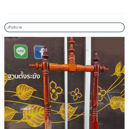
คำอธิบาย