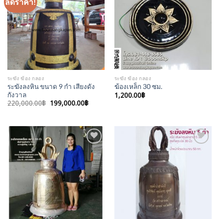
ลดราคา!
Add to
Add to
Wishlist
Wishlist
ระฆัง ฆ้อง กลอง
ระฆัง ฆ้อง กลอง
ระฆังลงหิน ขนาด 9 กำ เสียงดัง
ฆ้องเหล็ก 30 ซม.
กังวาล
1,200.00
฿
Original
Current
220,000.00
฿
199,000.00
฿
price
price
was:
is:
220,000.00฿.
199,000.00฿.
Add to
Add to
Wishlist
Wishlist