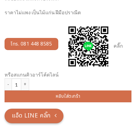
ราคาไม่แพง เป็นไม้แก่น ฝีมือปราณีต
โทร. 081 448 8585
คลิ๊ก
หรือสแกนคิวอาร์โค้ดไลน์
จำนวน ฐานตั้งระฆัง หรือ ขาตั้งระฆัง ชิ้น
หยิบใส่ตะกร้า
แอ็ด LINE คลิ๊ก