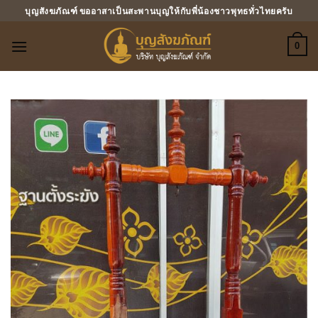
ข้าม
บุญสังฆภัณฑ์ ขออาสาเป็นสะพานบุญให้กับพี่น้องชาวพุทธทั่วไทยครับ
ไป
ยัง
0
เนื้อหา