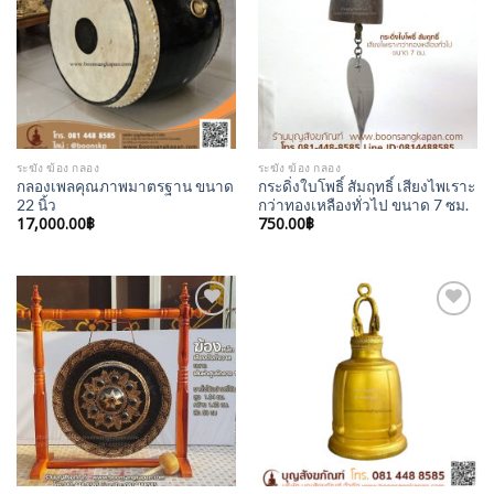
Wishlist
Wishlist
ระฆัง ฆ้อง กลอง
ระฆัง ฆ้อง กลอง
กลองเพลคุณภาพมาตรฐาน ขนาด
กระดิ่งใบโพธิ์ สัมฤทธิ์ เสียงไพเราะ
22 นิ้ว
กว่าทองเหลืองทั่วไป ขนาด 7 ซม.
17,000.00
฿
750.00
฿
Add to
Add to
Wishlist
Wishlist