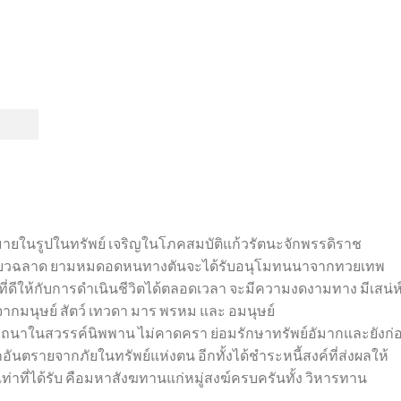
มายในรูปในทรัพย์ เจริญในโภคสมบัติแก้วรัตนะจักพรรดิราช
นเฉลียวฉลาด ยามหมดอดหนทางตันจะได้รับอนุโมทนนาจากทวยเทพ
่ดีให้กับการดำเนินชีวิตได้ตลอดเวลา จะมีความงดงามทาง มีเสน่ห
กมนุษย์ สัตว์ เทวดา มาร พรหม และ อมนุษย์
าถนาในสวรรค์นิพพาน ไม่คาดครา ย่อมรักษาทรัพย์อัมากและยังก่
อันตรายจากภัยในทรัพย์แห่งตน อีกทั้งได้ชำระหนี้สงค์ที่ส่งผลให้
เท่าที่ได้รับ คือมหาสังฆทานแก่หมู่สงฆ์ครบครันทั้ง วิหารทาน