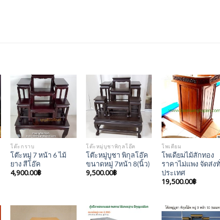
Add to
Add to
Add to
Wishlist
Wishlist
Wishlis
โต๊ะกราบ
โต๊ะหมู่บูชาพิกุลโอ๊ค
โพเดียม
โต๊ะหมู่ 7 หน้า 6 ไม้
โต๊ะหมู่บูชา พิกุลโอ๊ค
โพเดียมไม้สักทอง
ยาง สีโอ๊ค
ขนาดหมู่ 7หน้า 8(นิ้ว)
ราคาไม่แพง จัดส่งทั
4,900.00
฿
9,500.00
฿
ประเทศ
19,500.00
฿