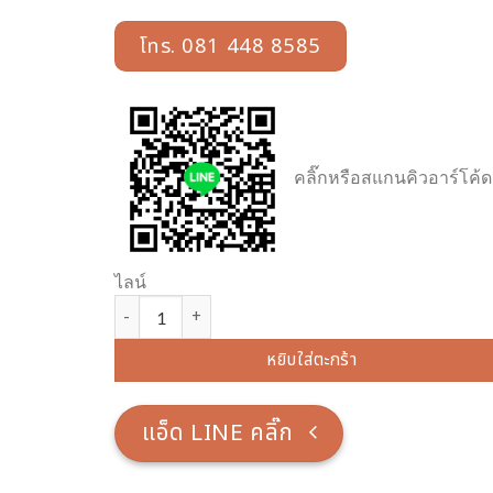
โทร. 081 448 8585
คลิ๊กหรือสแกนคิวอาร์โค้ด
ไลน์
จำนวน ตู้บริจาคไม้ พิกุลโอ๊ค ชิ้น
หยิบใส่ตะกร้า
แอ็ด LINE คลิ๊ก