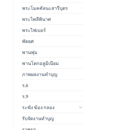
พระโมคคัลนะสารีบุตร
พระไพลีพินาศ
พระไฟเบอร์
พัดยศ
พานพุ่ม
พานโตกอลูมิเนียม
ภาพผลงานทำบุญ
ร.6
ร.9
ระฆัง ฆ้อง กลอง
รับจัดงานทำบุญ
ราชรถ