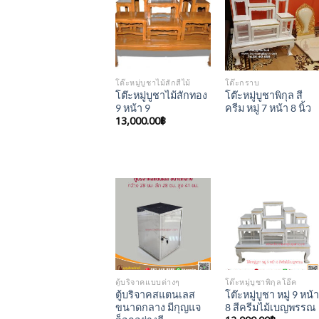
Add to
Add to
Wishlist
Wishlist
โต๊ะหมู่บูชาไม้สักสีไม้
โต๊ะกราบ
โต๊ะหมู่บูชาไม้สักทอง
โต๊ะหมู่บูชาพิกุล สี
9 หน้า 9
ครีม หมู่ 7 หน้า 8 นิ้ว
13,000.00
฿
Add to
Add to
Wishlist
Wishlist
ตู้บริจาคแบบต่างๆ
โต๊ะหมู่บูชาพิกุลโอ๊ค
ตู้บริจาคสแตนเลส
โต๊ะหมู่บูชา หมู่ 9 หน้า
ขนาดกลาง มีกุญแจ
8 สีครีมไม้เบญพรรณ