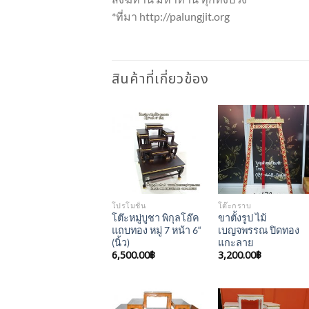
*ที่มา http://palungjit.org
สินค้าที่เกี่ยวข้อง
Add to
Add to
Wishlist
Wishlist
โปรโมชั่น
โต๊ะกราบ
โต๊ะหมู่บูชา พิกุลโอ๊ค
ขาตั้งรูป ไม้
แถบทอง หมู่ 7 หน้า 6“
เบญจพรรณ ปิดทอง
(นิ้ว)
แกะลาย
6,500.00
฿
3,200.00
฿