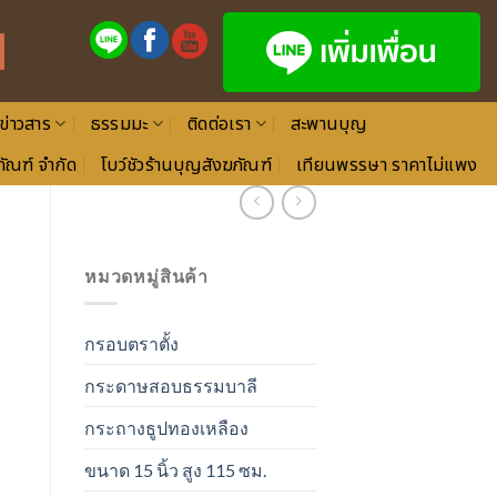
ข่าวสาร
ธรรมมะ
ติดต่อเรา
สะพานบุญ
ัณฑ์ จำกัด
โบว์ชัวร้านบุญสังฆภัณฑ์
เทียนพรรษา ราคาไม่แพง
หมวดหมู่สินค้า
กรอบตราตั้ง
กระดาษสอบธรรมบาลี
กระถางธูปทองเหลือง
ขนาด 15 นิ้ว สูง 115 ซม.