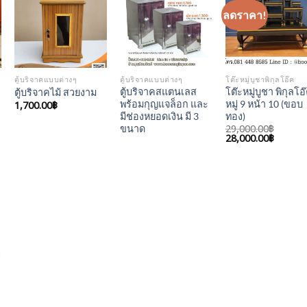
ลดราคา!
Add to
Add to
Add to
Wishlist
Wishlist
Wishlis
ตู้บริจาคแบบต่างๆ
ตู้บริจาคแบบต่างๆ
โต๊ะหมู่บูชาพิกุลโอ๊ค
ตู้บริจาคสแตนเลส
โต๊ะหมู่บูชา พิกุลโอ
ตู้บริจาคไม้ สวยงาม
พร้อมกุญแจล็อก และ
หมู่ 9 หน้า 10 (ขอบ
1,700.00
฿
มีช่องหยอดเงิน มี 3
ทอง)
29,000.00
฿
ขนาด
Original
Curren
28,000.00
฿
price
price
was:
is:
29,000.00฿.
28,000.