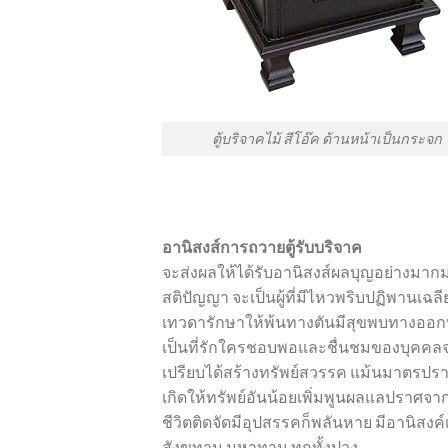
ตู้บริจาคไม้ สีโอ๊ค ด้านหน้าเป็นกระจก
อานิสงส์การถวายตู้รับบริจาค
จะส่งผลให้ได้รับอานิสงส์ผลบุญอย่างมาก
สติปัญญา จะเป็นผู้ที่มีไหวพริบปฏิพา
เทวดารักษาให้พ้นทางตันมีสุขพบทางออกที
เป็นที่รักใครชอบพอและชื่นชมของบุคคลจา
เปรียบได้สร้างทรัพย์สวรรค แม้นมาตรปร
เกิดให้ทรัพย์อันน้อยเพิ่มพูนผลแลปราศจาก
ชีวิตติดจัดมีอุปสรรคก็พลันหาย มีอานิสงค์
สังฆทาน มหาทาน ทุกทั้งปวง