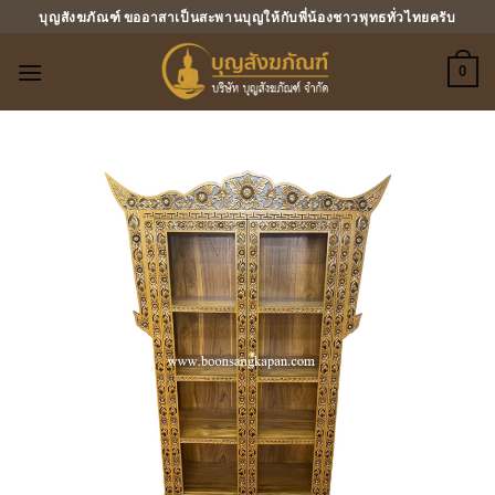
ข้าม
บุญสังฆภัณฑ์ ขออาสาเป็นสะพานบุญให้กับพี่น้องชาวพุทธทั่วไทยครับ
ไป
ยัง
0
เนื้อหา