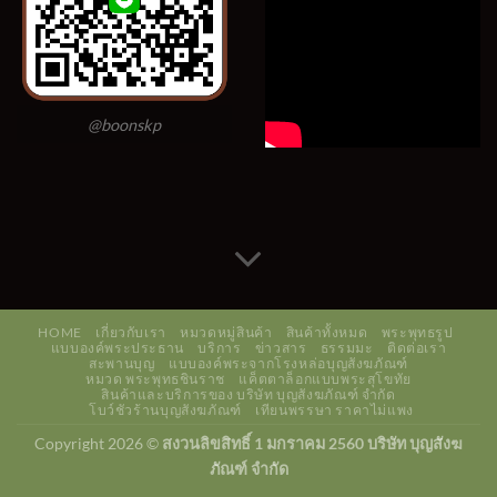
@boonskp
HOME
เกี่ยวกับเรา
หมวดหมู่สินค้า
สินค้าทั้งหมด
พระพุทธรูป
แบบองค์พระประธาน
บริการ
ข่าวสาร
ธรรมมะ
ติดต่อเรา
สะพานบุญ
แบบองค์พระจากโรงหล่อบุญสังฆภัณฑ์
หมวด พระพุทธชินราช
แค็ตตาล็อกแบบพระสุโขทัย
สินค้าและบริการของ บริษัท บุญสังฆภัณฑ์ จำกัด
โบว์ชัวร้านบุญสังฆภัณฑ์
เทียนพรรษา ราคาไม่แพง
Copyright 2026 ©
สงวนลิขสิทธิ์ 1 มกราคม 2560 บริษัท บุญสังฆ
ภัณฑ์ จำกัด