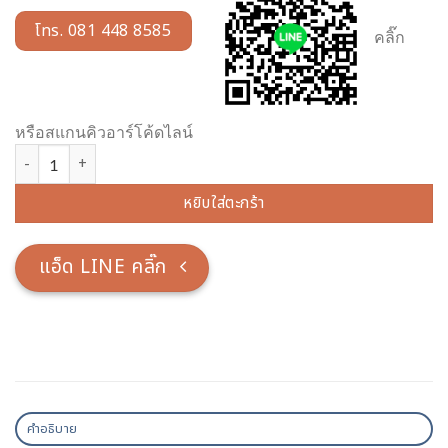
โทร. 081 448 8585
คลิ๊ก
หรือสแกนคิวอาร์โค้ดไลน์
จำนวน ตู้พระไตรปิกไม้สัก แกะลายดอกไม้ 4 ชั้น ชิ้น
หยิบใส่ตะกร้า
แอ็ด LINE คลิ๊ก
คำอธิบาย