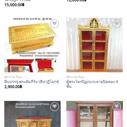
12,000.00
฿
15,000.00
฿
Add to
Add to
Wishlist
Wishlist
ตู้พระไตรปิฎก
ตู้พระไตรปิฎก
ตู้พระไตรปิฏกแกะลายปิดทอง 4
หีบบรรจุ พระคัมภีร์บาลีปาฏิโมกข์
2,900.00
฿
ชั้น
Add to
Add to
Wishlist
Wishlist