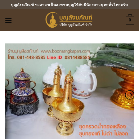
ข้าม
บุญสังฆภัณฑ์ ขออาสาเป็นสะพานบุญให้กับพี่น้องชาวพุทธทั่วไทยครับ
ไป
ยัง
0
เนื้อหา