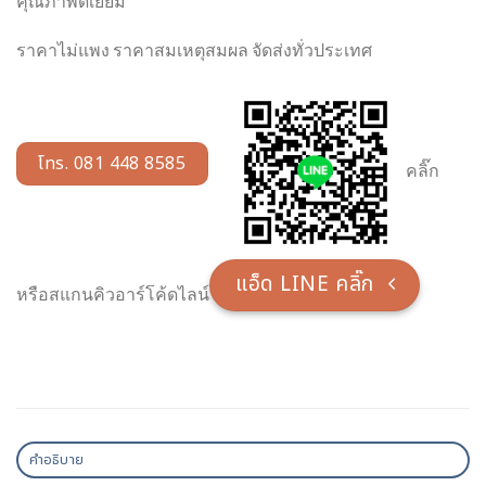
คุณภาพดีเยี่ยม
ราคาไม่แพง ราคาสมเหตุสมผล จัดส่งทั่วประเทศ
โทร. 081 448 8585
คลิ๊ก
แอ็ด LINE คลิ๊ก
หรือสแกนคิวอาร์โค้ดไลน์
คำอธิบาย