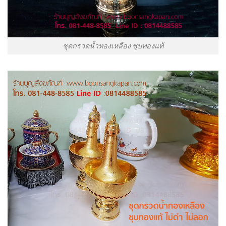
ชุดกรวดน้ำทองเหลือง ชุบทองแท้