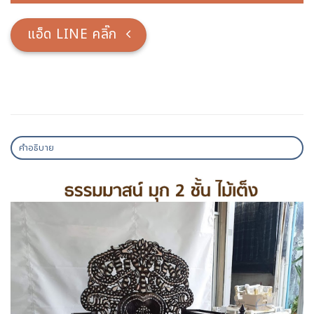
แอ็ด LINE คลิ๊ก
คำอธิบาย