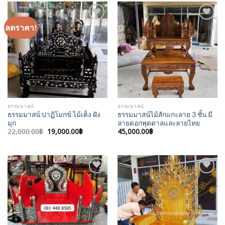
ลดราคา!
Add to
Add to
Wishlist
Wishlist
ธรรมมาสน์
ธรรมมาสน์
ธรรมมาสน์ ปาฏิโมกข์ ไม้เต็ง ฝัง
ธรรมมาสน์ไม้สักแกะลาย 3 ชั้น มี
มุก
ลายดอกพุดตาลและลายไทย
Original
Current
22,000.00
฿
19,000.00
฿
45,000.00
฿
price
price
was:
is:
22,000.00฿.
19,000.00฿.
Add to
Add to
Wishlist
Wishlist