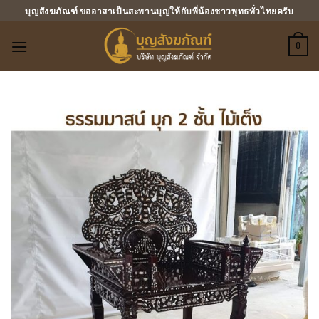
ข้าม
บุญสังฆภัณฑ์ ขออาสาเป็นสะพานบุญให้กับพี่น้องชาวพุทธทั่วไทยครับ
ไป
ยัง
0
เนื้อหา