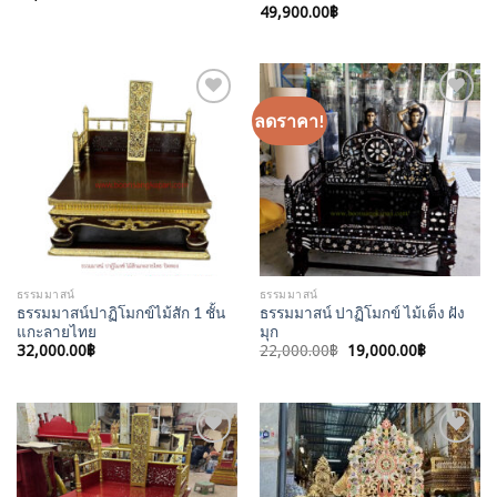
49,900.00
฿
ลดราคา!
Add to
Add to
Wishlist
Wishlist
ธรรมมาสน์
ธรรมมาสน์
ธรรมมาสน์ปาฏิโมกข์ไม้สัก 1 ชั้น
ธรรมมาสน์ ปาฏิโมกข์ ไม้เต็ง ฝัง
แกะลายไทย
มุก
Original
Current
32,000.00
฿
22,000.00
฿
19,000.00
฿
price
price
was:
is:
22,000.00฿.
19,000.00
Add to
Add to
Wishlist
Wishlist