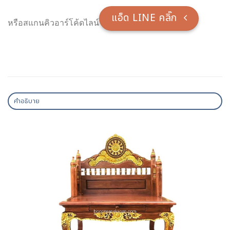
แอ็ด LINE คลิ๊ก
หรือสแกนคิวอาร์โค้ดไลน์
คำอธิบาย