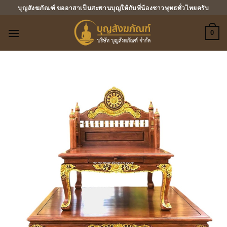
ข้าม
บุญสังฆภัณฑ์ ขออาสาเป็นสะพานบุญให้กับพี่น้องชาวพุทธทั่วไทยครับ
ไป
ยัง
0
เนื้อหา