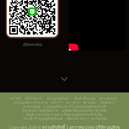
@boonskp
HOME
เกี่ยวกับเรา
หมวดหมู่สินค้า
สินค้าทั้งหมด
พระพุทธรูป
แบบองค์พระประธาน
บริการ
ข่าวสาร
ธรรมมะ
ติดต่อเรา
สะพานบุญ
แบบองค์พระจากโรงหล่อบุญสังฆภัณฑ์
หมวด พระพุทธชินราช
แค็ตตาล็อกแบบพระสุโขทัย
สินค้าและบริการของ บริษัท บุญสังฆภัณฑ์ จำกัด
โบว์ชัวร้านบุญสังฆภัณฑ์
เทียนพรรษา ราคาไม่แพง
Copyright 2026 ©
สงวนลิขสิทธิ์ 1 มกราคม 2560 บริษัท บุญสังฆ