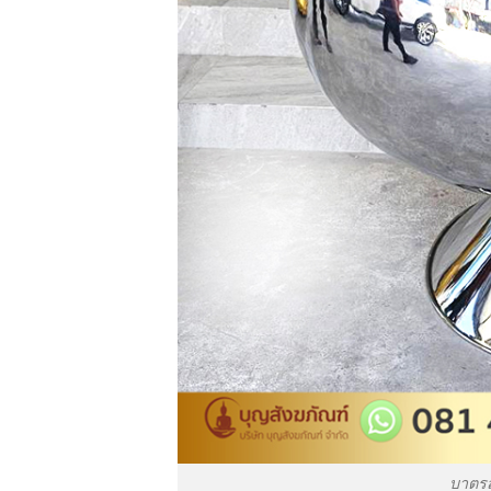
บาตรส