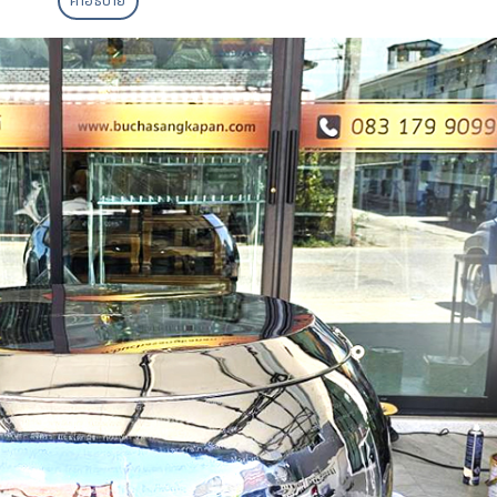
คำอธิบาย