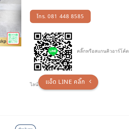
โทร. 081 448 8585
คลิ๊กหรือสแกนคิวอาร์โค้ด
แอ็ด LINE คลิ๊ก
ไลน์