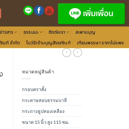
ข่าวสาร
ธรรมมะ
ติดต่อเรา
สะพานบุญ
ัณฑ์ จำกัด
โบว์ชัวร้านบุญสังฆภัณฑ์
เทียนพรรษา ราคาไม่แพง
ง
หมวดหมู่สินค้า
กรอบตราตั้ง
กระดาษสอบธรรมบาลี
กระถางธูปทองเหลือง
ขนาด 15 นิ้ว สูง 115 ซม.