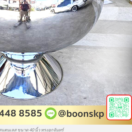
แตนเลส ขนาด 40 นิ้ว ทรงลูกจันทร์