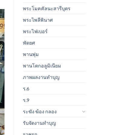
พระโมคคัลนะสารีบุตร
พระไพลีพินาศ
พระไฟเบอร์
พัดยศ
พานพุ่ม
พานโตกอลูมิเนียม
ภาพผลงานทำบุญ
ร.6
ร.9
ระฆัง ฆ้อง กลอง
รับจัดงานทำบุญ
ราชรถ