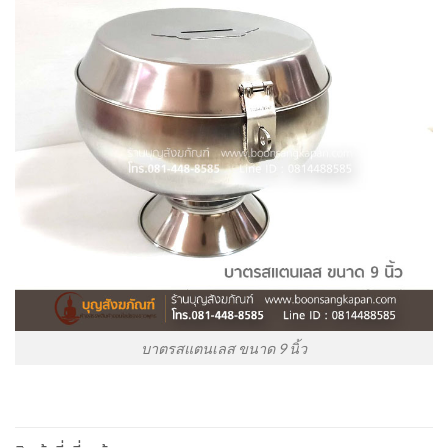
บาตรสแตนเลส ขนาด 9 นิ้ว