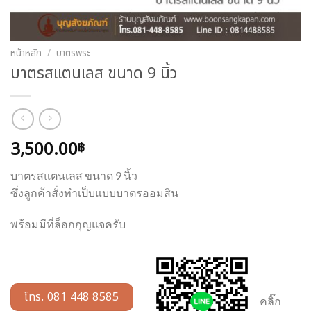
หน้าหลัก
/
บาตรพระ
บาตรสแตนเลส ขนาด 9 นิ้ว
3,500.00
฿
บาตรสแตนเลส ขนาด 9 นิ้ว
ซึ่งลูกค้าสั่งทำเป็บแบบบาตรออมสิน
พร้อมมีที่ล็อกกุญแจครับ
โทร. 081 448 8585
คลิ๊ก