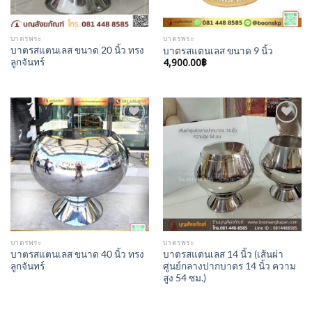
บาตรพระ
บาตรพระ
บาตรสแตนเลส ขนาด 20 นิ้ว ทรง
บาตรสแตนเลส ขนาด 9 นิ้ว
ลูกจันทร์
4,900.00
฿
Add to
Add to
Wishlist
Wishlist
บาตรพระ
บาตรพระ
บาตรสแตนเลส ขนาด 40 นิ้ว ทรง
บาตรสแตนเลส 14 นิ้ว (เส้นผ่า
ลูกจันทร์
ศูนย์กลางปากบาตร 14 นิ้ว ความ
สูง 54 ซม.)