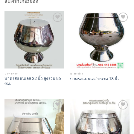
สินค้าที่เกี่ยวข้อง
Add to
Add to
Wishlist
Wishlist
บาตรพระ
บาตรพระ
บาตรสแตนเลส 22 นิ้ว สูงรวม 85
บาตรสแตนเลส ขนาด 18 นิ้ว
ซม.
Add to
Add to
Wishlist
Wishlist