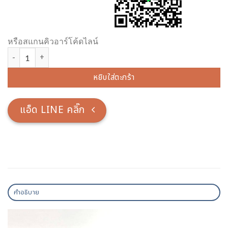
หรือสแกนคิวอาร์โค้ดไลน์
จำนวน บาตรสแตนเลส ขนาด 9 นิ้ว ชิ้น
หยิบใส่ตะกร้า
แอ็ด LINE คลิ๊ก
คำอธิบาย