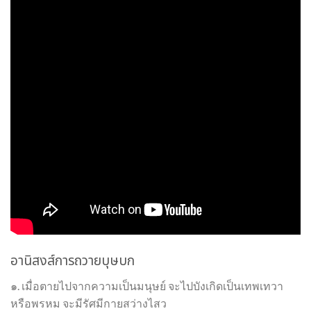
อานิสงส์การถวายบุษบก
๑. เมื่อตายไปจากความเป็นมนุษย์ จะไปบังเกิดเป็นเทพเทวา
หรือพรหม จะมีรัศมีกายสว่างไสว