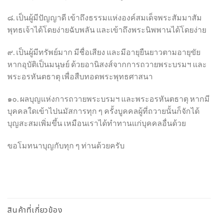
๘. เป็นผู้มีปัญญาดี เข้าถึงธรรมแห่งองค์สมเด็จพระสัมมาสัม
พุทธเจ้าได้โดยง่ายฉับพลัน และเข้าถึงพระนิพพานได้โดยง่าย
๙. เป็นผู้มีทรัพย์มาก มีชื่อเสียง และมีอายุยืนยาวตามอายุขัย
หากอุบัติเป็นมนุษย์ ด้วยอานิสงส์จากการถวายพระบรมฯ และ
พระอรหันตธาตุ เพื่อสืบทอดพระพุทธศาสนา
๑๐. ผลบุญแห่งการถวายพระบรมฯ และพระอรหันตธาตุ หากมี
บุคคลใดเข้าไปนมัสการทุก ๆ ครั้งบูคคลผู้ที่ถวายนั้นก็จักได้
บุญสะสมเพิ่มขึ้น เหมือนเราได้ทำทานแก่บุคคลอื่นด้วย
ขอโมทนาบุญกับทุก ๆ ท่านด้วยครับ
สินค้าที่เกี่ยวข้อง