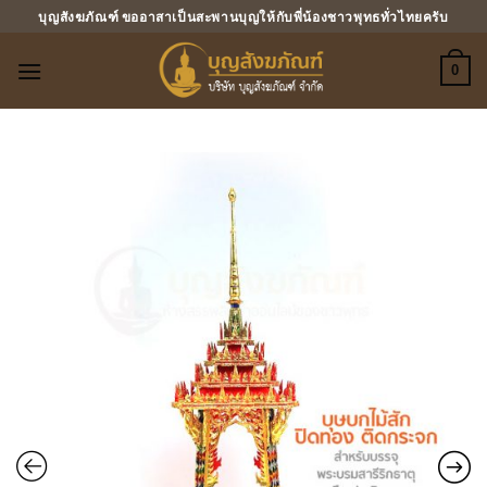
ข้าม
บุญสังฆภัณฑ์ ขออาสาเป็นสะพานบุญให้กับพี่น้องชาวพุทธทั่วไทยครับ
ไป
ยัง
0
เนื้อหา