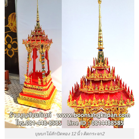
บุษบกไม้สักปิดทอง 12 นิ้ว ติดกระจก2