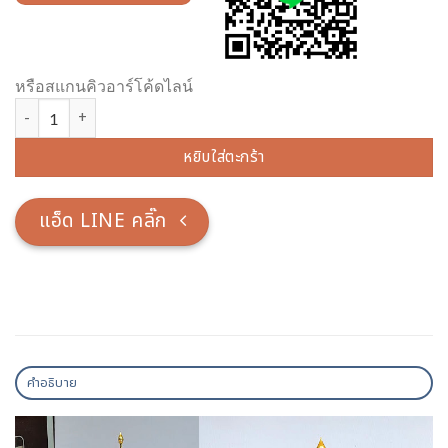
หรือสแกนคิวอาร์โค้ดไลน์
จำนวน บุษบกไม้สักปิดทอง 12 นิ้ว ติดกระจก ชิ้น
หยิบใส่ตะกร้า
แอ็ด LINE คลิ๊ก
คำอธิบาย