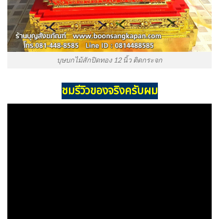
บุษบกไม้สักปิดทอง 12 นิ้ว ติดกระจก
ชมรีวิวของจริงครับผม