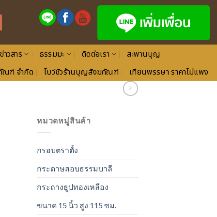
ข่าวสาร
ธรรมมะ
ติดต่อเรา
สะพานบุญ
ัณฑ์ จำกัด
โบว์ชัวร้านบุญสังฆภัณฑ์
เทียนพรรษา ราคาไม่แพง
หมวดหมู่สินค้า
กรอบตราตั้ง
กระดาษสอบธรรมบาลี
กระถางธูปทองเหลือง
ขนาด 15 นิ้ว สูง 115 ซม.