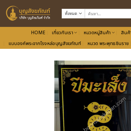
ข้าม
ไป
ค้นหา:
ยัง
เนื้อหา
HOME
เกี่ยวกับเรา
หมวดหมู่สินค้า
สินค้
แบบองค์พระจากโรงหล่อบุญสังฆภัณฑ์
หมวด พระพุทธชินราช