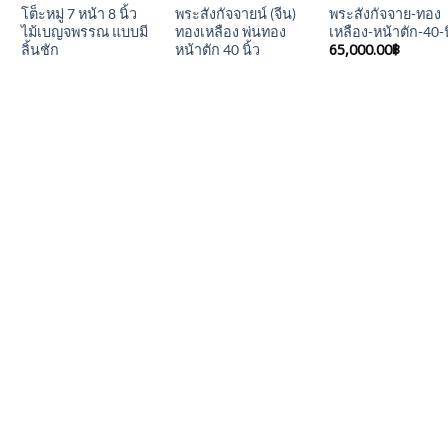
โต็ะหมู่ 7 หน้า 8 นิ้ว
พระสังกัจจายน์ (จีน)
พระสังกัจจาย-ทอง
ไม้เบญจพรรณ แบบมี
ทองเหลือง พ่นทอง
เหลือง-หน้าตัก-40-น
65,000.00
฿
ลิ้นชัก
หน้าตัก 40 นิ้ว
ก