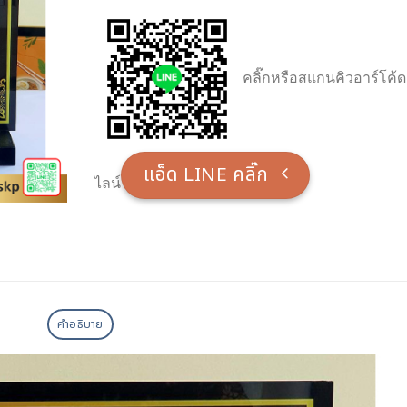
คลิ๊กหรือสแกนคิวอาร์โค้ด
แอ็ด LINE คลิ๊ก
ไลน์
คำอธิบาย