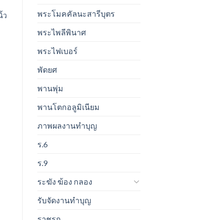
พระโมคคัลนะสารีบุตร
ิ้ว
พระไพลีพินาศ
พระไฟเบอร์
พัดยศ
พานพุ่ม
พานโตกอลูมิเนียม
ภาพผลงานทำบุญ
ร.6
ร.9
ระฆัง ฆ้อง กลอง
รับจัดงานทำบุญ
ราชรถ