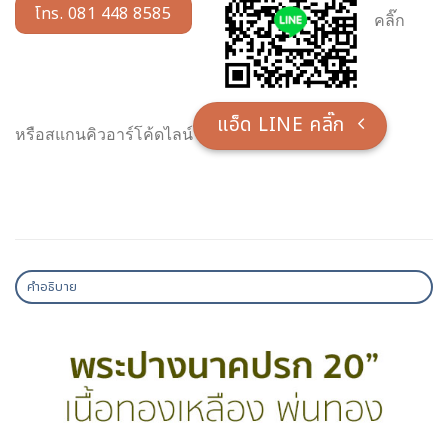
โทร. 081 448 8585
คลิ๊ก
แอ็ด LINE คลิ๊ก
หรือสแกนคิวอาร์โค้ดไลน์
คำอธิบาย