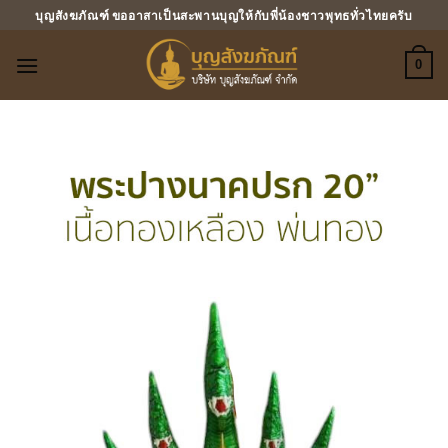
ข้าม
บุญสังฆภัณฑ์ ขออาสาเป็นสะพานบุญให้กับพี่น้องชาวพุทธทั่วไทยครับ
ไป
ยัง
0
เนื้อหา