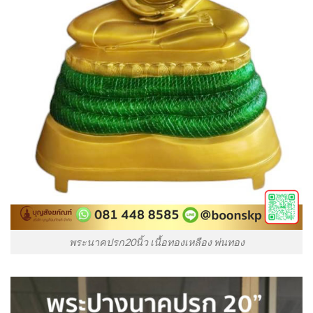
พระนาคปรก20นิ้ว เนื้อทองเหลือง พ่นทอง