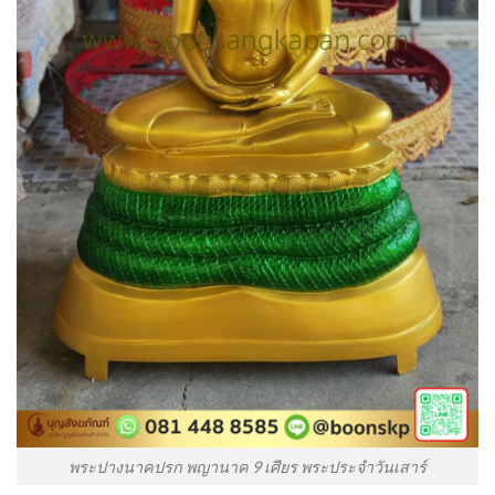
พระปางนาคปรก พญานาค 9 เศียร พระประจำวันเสาร์