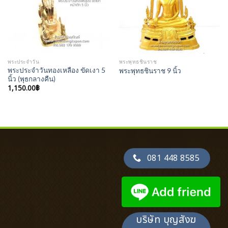
พระประจำวัน
พระพุทธชินราช
พระประจำวันทองเหลือง ขัดเงา 5
พระพุทธชินราช 9 นิ้ว
นิ้ว (พุธกลางคืน)
1,150.00
฿
081 448 8585
บริษัท บุญสังฆ