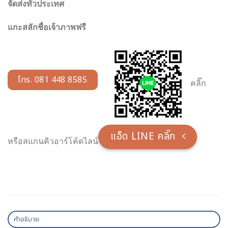
จัดส่งทั่วประเทศ
แกะสลักชื่อเจ้าภาพฟรี
โทร. 081 448 8585
คลิ๊ก
แอ็ด LINE คลิ๊ก
หรือสแกนคิวอาร์โค้ดไลน์
คำอธิบาย