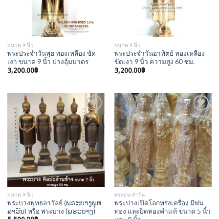
ขนาด 9 นิ้ว
ขนาด 9 นิ้ว
พระประจำวันพุธ ทองเหลือง ขัด
พระประจำวันอาทิตย์ ทองเหลือง
เงา ขนาด 9 นิ้ว ปางอุ้มบาตร
ขัดเงา 9 นิ้ว ความสูง 60 ซม.
3,200.00
฿
3,200.00
฿
Add to
Add to
Wishlist
Wishlist
ขนาด 9 นิ้ว
พระประจำวัน
พระบางพุทธลาวัลย์ (ພຣະບາງພຸທ
พระปางเปิดโลกทรงเครื่อง มีพ่น
ລາວັນ) หรือ พระบาง (ພຣະບາງ)
ทอง และปิดทองคำแท้ ขนาด 5 นิ้ว