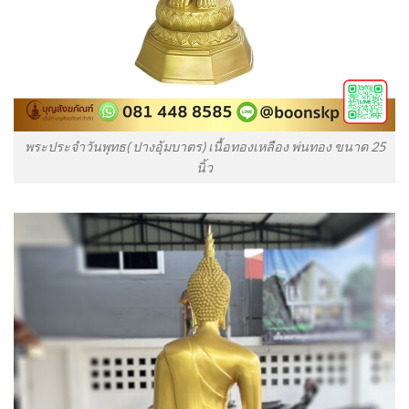
พระประจำวันพุทธ( ปางอุ้มบาตร) เนื้อทองเหลือง พ่นทอง ขนาด 25
นิ้ว