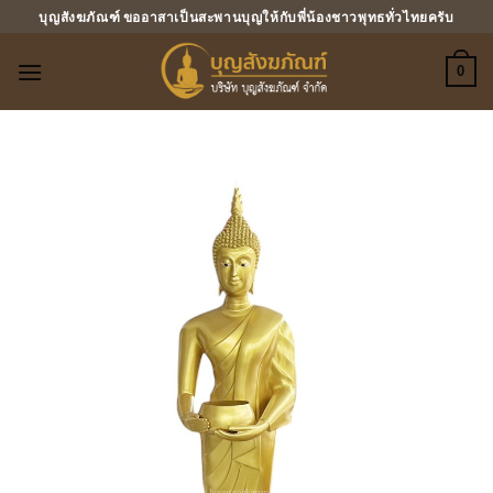
ข้าม
บุญสังฆภัณฑ์ ขออาสาเป็นสะพานบุญให้กับพี่น้องชาวพุทธทั่วไทยครับ
ไป
ยัง
0
เนื้อหา