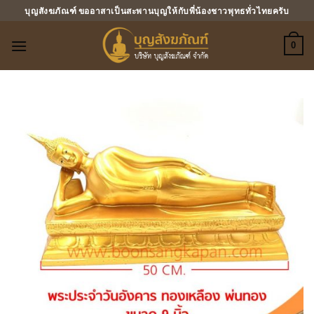
ข้าม
บุญสังฆภัณฑ์ ขออาสาเป็นสะพานบุญให้กับพี่น้องชาวพุทธทั่วไทยครับ
ไป
ยัง
0
เนื้อหา