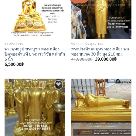
Wishlist
Wishlist
พระประจำวัน
ขนาด 30 นิ้ว สูง 2.15ม.
พระพุทธรูป พระบูชา ทองเหลือง
พระปางห้ามสมุทร ทองเหลือง พ่น
ปิดทองคำแท้ ปางมารวิชัย หนักตัก
ทอง ขนาด 30 นิ้ว สูง 210 ซม.
Original
Current
41,000.00
฿
39,000.00
฿
5 นิ้ว
price
price
6,500.00
฿
was:
is:
41,000.00฿.
39,000.00
Add to
Add to
Wishlist
Wishlist