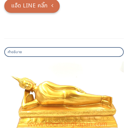
แอ็ด LINE คลิ๊ก
คำอธิบาย