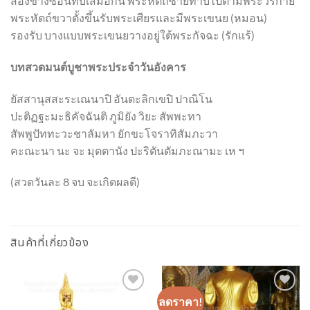
สองข้างซ้อนทับเสมอกัน พระหัตถ์ซ้ายทาบไปตามพระวรกาย
พระหัตถ์ขวาตั้งขึ้นรับพระเศียรและมีพระเขนย (หมอน)
รองรับ บางแบบพระเขนยวางอยู่ใต้พระกัจฉะ (รักแร้)
บทสวดมนต์บูชาพระประจำวันอังคาร
ยัสสานุสสะระเณนาปิ อันตะลิกเขปิ ปาณิโน
ปะติฏฐะมะธิคัจฉันติ ภูมิยัง วิยะ สัพพะทา
สัพพูปัททะวะชาลัมหา ยักขะโจราทิสัมภะวา
คะณะนา นะ จะ มุตตานัง ปะริตันตัมภะณามะ เห ฯ
(สวดวันละ 8 จบ จะเกิดผลดี)
สินค้าที่เกี่ยวข้อง
ลดราคา!
Add to
Add to