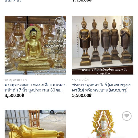
1,150.00
฿
Add to
Add to
Wishlist
Wishlist
พระพุทธเมตตา
ขนาด 9 นิ้ว
พระพุทธเมตตา ทองเหลือง พ่นทอง
พระบางพุทธลาวัลย์ (ພຣະບາງພຸທ
หน้าตัก 7 นิ้ว สูงประมาณ 30 ซม.
ລາວັນ) หรือ พระบาง (ພຣະບາງ)
3,500.00
฿
5,500.00
฿
Add to
Add to
Wishlist
Wishlist