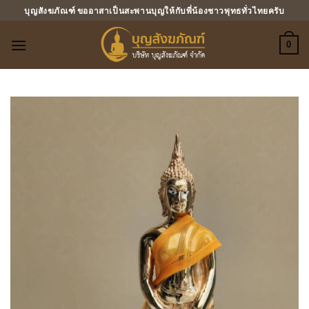
ข้าม
บุญสังฆภัณฑ์ ขออาสาเป็นสะพานบุญให้กับพี่น้องชาวพุทธทั่วไทยครับ
ไป
ยัง
0
เนื้อหา