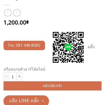
1,200.00
฿
โทร. 081 448 8585
คลิ๊ก
หรือสแกนคิวอาร์โค้ดไลน์
จำนวน พระประจำวันอาทิตย์ ทองเหลือง ขัดเงา 5 นิ้ว ความสูง 36 ชม. ชิ้
หยิบใส่ตะกร้า
แอ็ด LINE คลิ๊ก