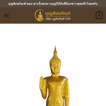
ข้าม
บุญสังฆภัณฑ์ ขออาสาเป็นสะพานบุญให้กับพี่น้องชาวพุทธทั่วไทยครับ
ไป
ยัง
0
เนื้อหา