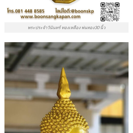
พระประจำวันันทร์ ทองเหลือง พ่นทอง30 นิ้ว