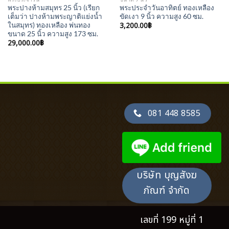
พระปางห้ามสมุทร 25 นิ้ว (เรียก
พระประจำวันอาทิตย์ ทองเหลือง
เต็มว่า ปางห้ามพระญาติแย่งน้ำ
ขัดเงา 9 นิ้ว ความสูง 60 ซม.
3,200.00
฿
ในสมุทร) ทองเหลือง พ่นทอง
ขนาด 25 นิ้ว ความสูง 173 ซม.
29,000.00
฿
081 448 8585
บริษัท บุญสังฆ
ภัณฑ์ จำกัด
เลขที่ 199 หมู่ที่ 1