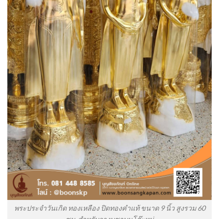
พระประจำวันเกิด ทองเหลือง ปิดทองคำแท้ ขนาด 9 นิ้ว สูงรวม 60