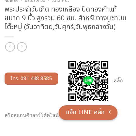
หน้าหลัก
/
พระประจำวัน
/
ขนาด 9 นิ้ว
พระประจำวันเกิด ทองเหลือง ปิดทองคำแท้
ขนาด 9 นิ้ว สูงรวม 60 ซม. สำหรับวางบูชาบน
โต๊ะหมู่ (วันอาทิตย์,วันศุกร์,วันพุธกลางวัน)
โทร. 081 448 8585
คลิ๊ก
แอ็ด LINE คลิ๊ก
หรือสแกนคิวอาร์โค้ดไลน์