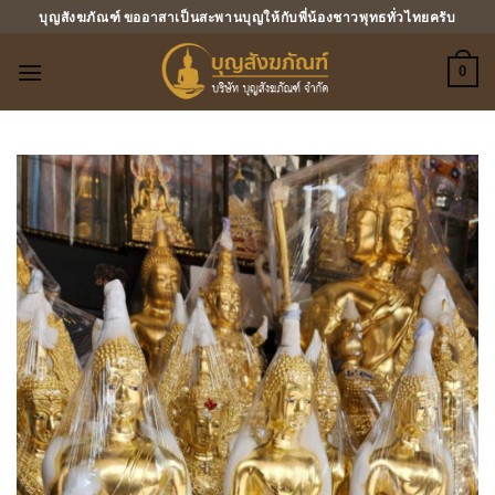
ข้าม
บุญสังฆภัณฑ์ ขออาสาเป็นสะพานบุญให้กับพี่น้องชาวพุทธทั่วไทยครับ
ไป
ยัง
0
เนื้อหา