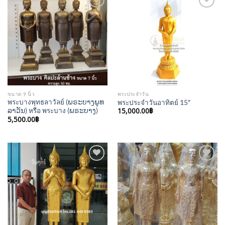
Add to
Add to
Wishlist
Wishlist
ขนาด 9 นิ้ว
พระประจำวัน
พระบางพุทธลาวัลย์ (ພຣະບາງພຸທ
พระประจำวันอาทิตย์ 15″
ລາວັນ) หรือ พระบาง (ພຣະບາງ)
15,000.00
฿
5,500.00
฿
Add to
Add to
Wishlist
Wishlist