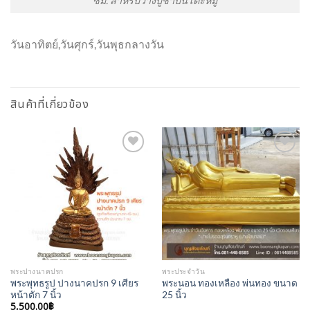
ซม. สำหรับวางบูชาบนโต๊ะหมู่
วันอาทิตย์,วันศุกร์,วันพุธกลางวัน
สินค้าที่เกี่ยวข้อง
Add to
Add to
Wishlist
Wishlist
พระปางนาคปรก
พระประจำวัน
พระพุทธรูป ปางนาคปรก 9 เศียร
พระนอน ทองเหลือง พ่นทอง ขนาด
หน้าตัก 7 นิ้ว
25 นิ้ว
5,500.00
฿