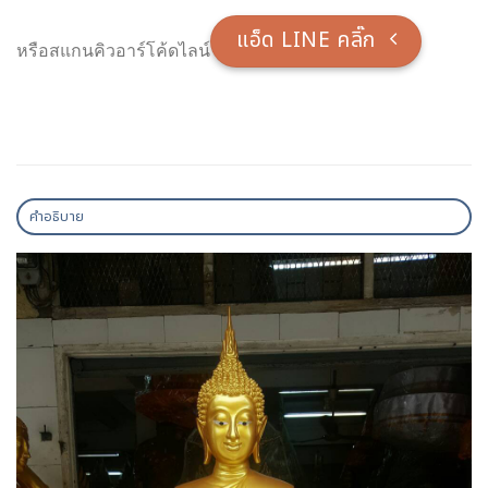
แอ็ด LINE คลิ๊ก
หรือสแกนคิวอาร์โค้ดไลน์
คำอธิบาย