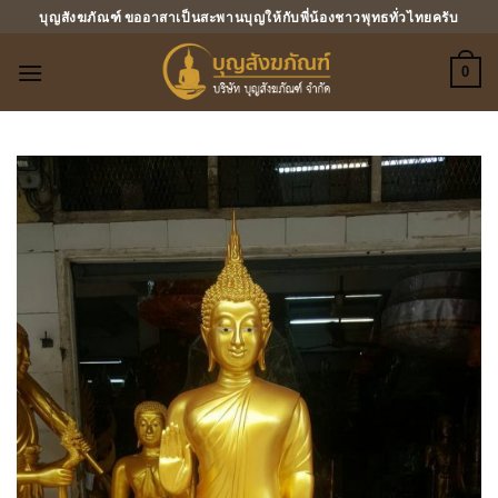
ข้าม
บุญสังฆภัณฑ์ ขออาสาเป็นสะพานบุญให้กับพี่น้องชาวพุทธทั่วไทยครับ
ไป
ยัง
0
เนื้อหา