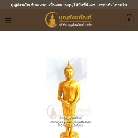
ข้าม
บุญสังฆภัณฑ์ ขออาสาเป็นสะพานบุญให้กับพี่น้องชาวพุทธทั่วไทยครับ
ไป
ยัง
0
เนื้อหา