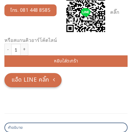
โทร. 081 448 8585
คลิ๊ก
หรือสแกนคิวอาร์โค้ดไลน์
จำนวน พระประจำวันอาทิตย์ 15" ชิ้น
หยิบใส่ตะกร้า
แอ็ด LINE คลิ๊ก
คำอธิบาย