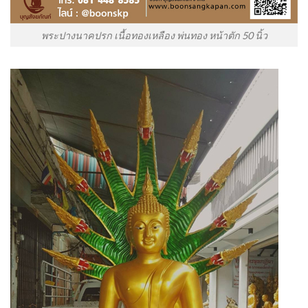
พระปางนาคปรก เนื้อทองเหลือง พ่นทอง หน้าตัก 50 นิ้ว