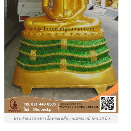
พระปางนาคปรก เนื้อทองเหลือง พ่นทอง หน้าตัก 50 นิ้ว