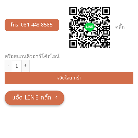
โทร. 081 448 8585
คลิ๊ก
หรือสแกนคิวอาร์โค้ดไลน์
จำนวน พระปางนาคปรก เนื้อทองเหลือง พ่นทอง หน้าตัก 50 นิ้ว ชิ้น
หยิบใส่ตะกร้า
แอ็ด LINE คลิ๊ก