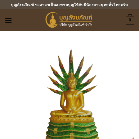
ข้าม
บุญสังฆภัณฑ์ ขออาสาเป็นสะพานบุญให้กับพี่น้องชาวพุทธทั่วไทยครับ
ไป
ยัง
0
เนื้อหา