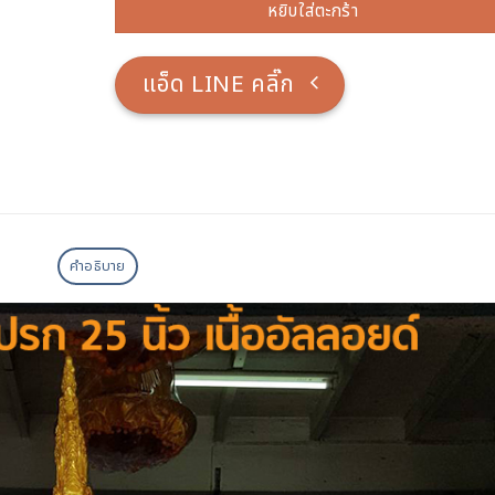
หยิบใส่ตะกร้า
แอ็ด LINE คลิ๊ก
คำอธิบาย