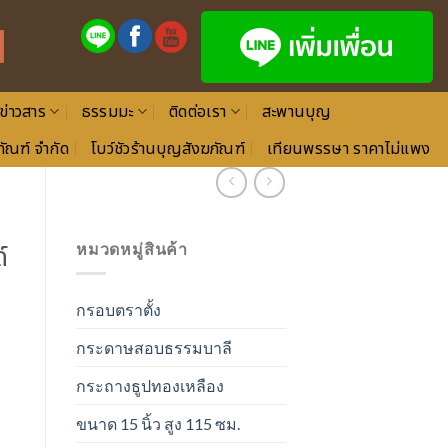
ข่าวสาร
ธรรมมะ
ติดต่อเรา
สะพานบุญ
ัณฑ์ จำกัด
โบว์ชัวร้านบุญสังฆภัณฑ์
เทียนพรรษา ราคาไม่แพง
์
หมวดหมู่สินค้า
กรอบตราตั้ง
กระดาษสอบธรรมบาลี
กระถางธูปทองเหลือง
ขนาด 15 นิ้ว สูง 115 ซม.