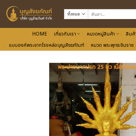
ข้าม
ไป
ค้นหา:
ยัง
เนื้อหา
HOME
เกี่ยวกับเรา
หมวดหมู่สินค้า
สินค้
แบบองค์พระจากโรงหล่อบุญสังฆภัณฑ์
หมวด พระพุทธชินราช