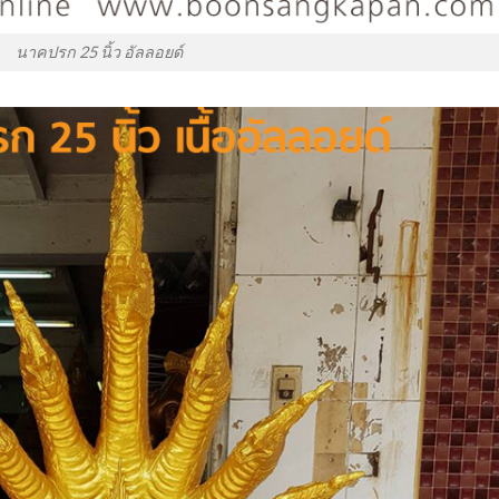
นาคปรก 25 นิ้ว อัลลอยด์