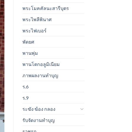
พระโมคคัลนะสารีบุตร
พระไพลีพินาศ
พระไฟเบอร์
พัดยศ
พานพุ่ม
พานโตกอลูมิเนียม
ภาพผลงานทำบุญ
ร.6
ร.9
ระฆัง ฆ้อง กลอง
รับจัดงานทำบุญ
ราชรถ