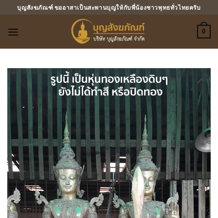
ข้าม
บุญสังฆภัณฑ์ ขออาสาเป็นสะพานบุญให้กับพี่น้องชาวพุทธทั่วไทยครับ
ไป
ยัง
0
เนื้อหา