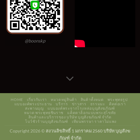
@boonskp
HOME
เกี่ยวกับเรา
หมวดหมู่สินค้า
สินค้าทั้งหมด
พระพุทธรูป
แบบองค์พระประธาน
บริการ
ข่าวสาร
ธรรมมะ
ติดต่อเรา
สะพานบุญ
แบบองค์พระจากโรงหล่อบุญสังฆภัณฑ์
หมวด พระพุทธชินราช
แค็ตตาล็อกแบบพระสุโขทัย
สินค้าและบริการของ บริษัท บุญสังฆภัณฑ์ จำกัด
โบว์ชัวร้านบุญสังฆภัณฑ์
เทียนพรรษา ราคาไม่แพง
Copyright 2026 ©
สงวนลิขสิทธิ์ 1 มกราคม 2560 บริษัท บุญสังฆ
ภัณฑ์ จำกัด