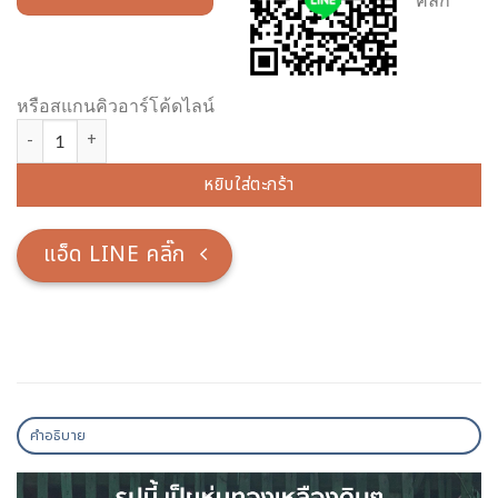
หรือสแกนคิวอาร์โค้ดไลน์
จำนวน พระปางห้ามสมุทร เนื้อทองเหลือง ขนาด ความสูงรวม 2.30 เมตร ช
หยิบใส่ตะกร้า
แอ็ด LINE คลิ๊ก
คำอธิบาย