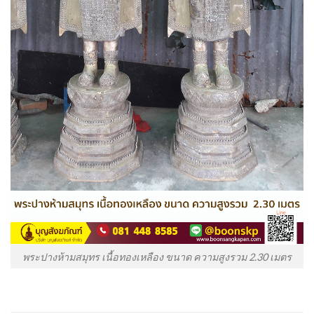
พระปางห้ามสมุทร เนื้อทองเหลือง ขนาด ความสูงรวม 2.30 เมตร