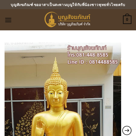
ข้าม
บุญสังฆภัณฑ์ ขออาสาเป็นสะพานบุญให้กับพี่น้องชาวพุทธทั่วไทยครับ
ไป
ยัง
0
เนื้อหา