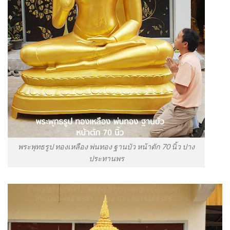
พระพุทธรูป ทองเหลือง พ่นทอง ฐานบัว หน้าตัก 70 นิ้ว ปาง
ประทานพร