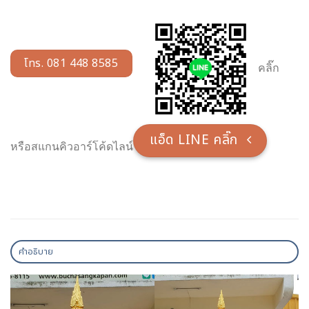
โทร. 081 448 8585
คลิ๊ก
แอ็ด LINE คลิ๊ก
หรือสแกนคิวอาร์โค้ดไลน์
คำอธิบาย