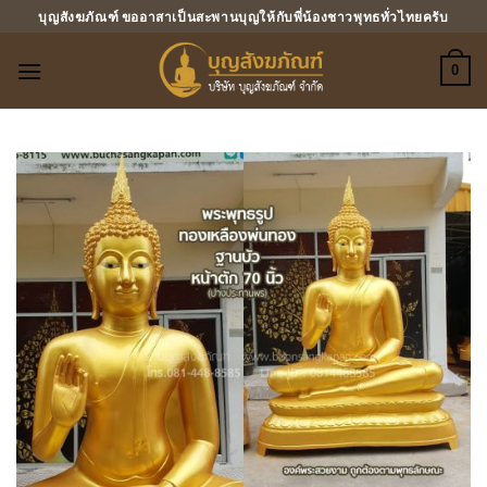
ข้าม
บุญสังฆภัณฑ์ ขออาสาเป็นสะพานบุญให้กับพี่น้องชาวพุทธทั่วไทยครับ
ไป
ยัง
0
เนื้อหา