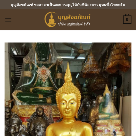
ข้าม
บุญสังฆภัณฑ์ ขออาสาเป็นสะพานบุญให้กับพี่น้องชาวพุทธทั่วไทยครับ
ไป
ยัง
0
เนื้อหา