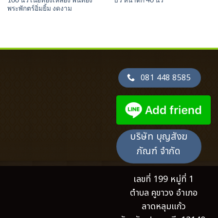
100 นิ้ว เนื้อทองเหลือง พ่นทอง
บัว หน้าตัก 40 นิ้ว
พระพักตร์อิ่มยิ้ม งดงาม
081 448 8585
บริษัท บุญสังฆ
ภัณฑ์ จำกัด
เลขที่ 199 หมู่ที่ 1
ตำบล คูขาวง อำเภอ
ลาดหลุมแก้ว