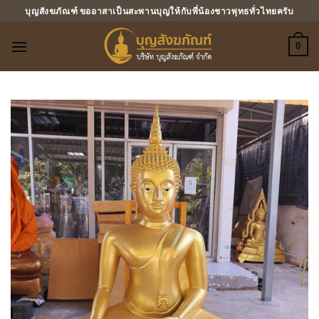
ข้าม
บุญสังฆภัณฑ์ ขออาสาเป็นสะพานบุญให้กับพี่น้องชาวพุทธทั่วไทยครับ
ไป
ยัง
0
เนื้อหา