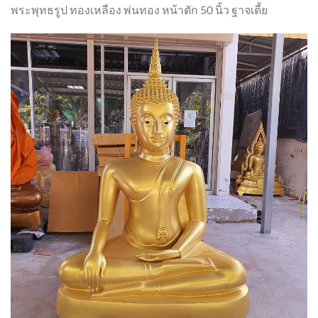
พระพุทธรูป ทองเหลือง พ่นทอง หน้าตัก 50 นิ้ว ฐาจเตี้ย