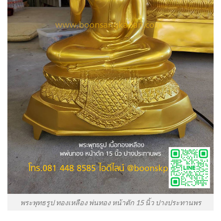
พระพุทธรูป ทองเหลือง พ่นทอง หน้าตัก 15 นิ้ว ปางประทานพร