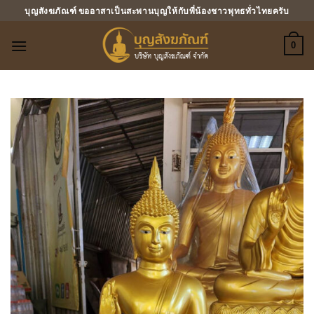
ข้าม
บุญสังฆภัณฑ์ ขออาสาเป็นสะพานบุญให้กับพี่น้องชาวพุทธทั่วไทยครับ
ไป
ยัง
0
เนื้อหา