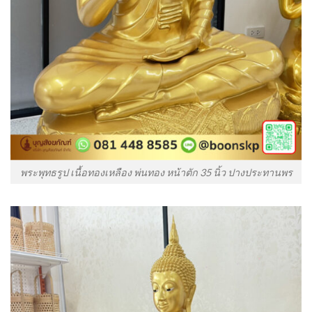
พระพุทธรูป เนื้อทองเหลือง พ่นทอง หน้าตัก 35 นิ้ว ปางประทานพร