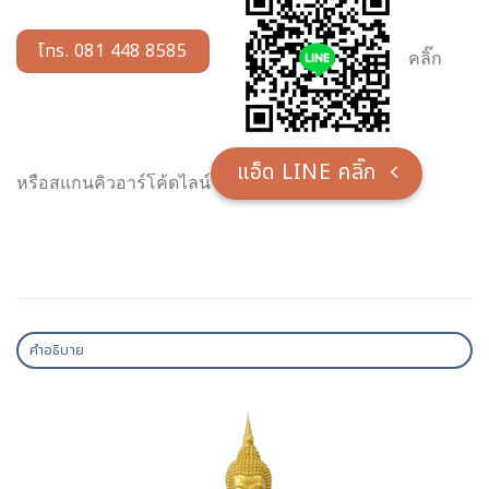
โทร. 081 448 8585
คลิ๊ก
แอ็ด LINE คลิ๊ก
หรือสแกนคิวอาร์โค้ดไลน์
คำอธิบาย