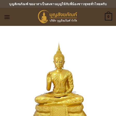
ข้าม
บุญสังฆภัณฑ์ ขออาสาเป็นสะพานบุญให้กับพี่น้องชาวพุทธทั่วไทยครับ
ไป
ยัง
0
เนื้อหา