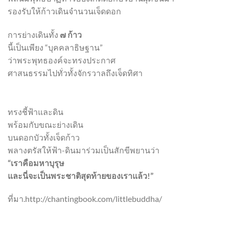
รองรับให้ก้าวเดินจำนวนเจ็ดดอก
การย่างเดินทั้ง
๗ ก้าว
นี้เป็นเพียง “บุคคลาธิษฐาน”
ว่าพระพุทธองค์จะทรงประกาศ
ศาสนธรรมไปทั่วทั้งจักรวาลถึงเจ็ดทิศา
ทรงชี้ฟ้าและดิน
พร้อมกับขณะย่างเดิน
บนดอกบัวทั้งเจ็ดก้าว
พลางตรัสให้ฟ้า-ดินมาร่วมเป็นสักขีพยานว่า
“เราคือมหาบุรุษ
และนี่จะเป็นพระชาติสุดท้ายของเราแล้ว!”
ที่มา.http://chantingbook.com/littlebuddha/