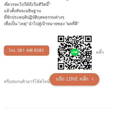
ที่ควรจะไปให้ถึงในชีวิตนี้”
แล้วตั้งสัจจะอธิษฐาน
ที่จักประพฤติปฏิบัติกุศลธรรมต่างๆ
เพื่อเป็น “เหตุ” นำไปสู่เป้าหมายของ “ผลที่ดี”
โทร. 081 448 8585
คลิ๊ก
แอ็ด LINE คลิ๊ก
หรือสแกนคิวอาร์โค้ดไลน์