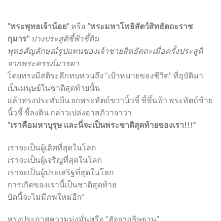
“พระพุทธเจ้าน้อย”
หรือ
“พระมหาโพธิสัตว์สิทธัตถะราช
กุมาร”
ปางประสูติชี้ฟ้าชี้ดิน
พุทธสัญลักษณ์รูปแทนของเจ้าชายสิทธัตถะเมื่อครั้งประสูติ
จากพระครรภ์มารดา
โดยทรงมีสติระลึกทบทวนถึง “เป้าหมายของชีวิต” ที่อุบัติมา
เป็นมนุษย์ในชาติสุดท้ายนั้น
แล้วทรงประทับยืน ยกพระหัตถ์ขวานิ้วชี้ ชี้ขึ้นฟ้า พระหัตถ์ซ้าย
นิ้วชี้ ชี้ลงดิน กล่าวเปล่งอาสภิวาจาว่า
“เราคือมหาบุรุษ และนี่จะเป็นพระชาติสุดท้ายของเรา!!!”
เราจะเป็นผู้เลิศที่สุดในโลก
เราจะเป็นผู้เจริญที่สุดในโลก
เราจะเป็นผู้ประเสริฐที่สุดในโลก
การเกิดของเรานี้เป็นชาติสุดท้าย
บัดนี้จะไม่มีภพใหม่อีก”
ทรงประกาศความมุ่งมั่นหรือ “สัจจาอธิษฐาน”