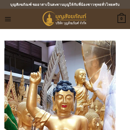
ข้าม
บุญสังฆภัณฑ์ ขออาสาเป็นสะพานบุญให้กับพี่น้องชาวพุทธทั่วไทยครับ
ไป
ยัง
0
เนื้อหา