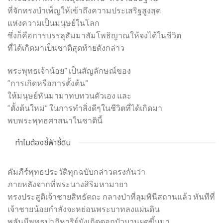
ที่จักทรงบำเพ็ญให้เข้าถึงความประเสริฐสูงสุด
แห่งความเป็นมนุษย์ในโลก
ซึ่งก็คือการบรรลุสัมมาสัมโพธิญาณให้จงได้ในชีวิต
ที่ได้เกิดมาเป็นชาติสุดท้ายดังกล่าว
พระพุทธเจ้าน้อย” เป็นสัญลักษณ์ของ
“การเกิดหรือการตั้งต้น”
ให้มนุษย์หันมามาทบทวนตัวเอง และ
“ตั้งต้นใหม่” ในการทำสิ่งดีๆในชีวิตที่ได้เกิดมา
พบพระพุทธศาสนาในชาตินี้
ทำไมต้องชี้ฟ้าชี้ดิน
คัมภีร์พุทธประวัติทุกฉบับกล่าวตรงกันว่า
ภายหลังจากที่พระนางสิริมหามายา
ทรงประสูติเจ้าชายสิทธัตถะ กลางป่าที่ลุมพินีสถานแล้ว ทันทีที่
เจ้าชายน้อยกำลังจะหย่อนพระบาทลงแผ่นดิน
พลันมีพุทธปาฏิหาริย์บังเกิดดอกบัวบานผุดขึ้นมา