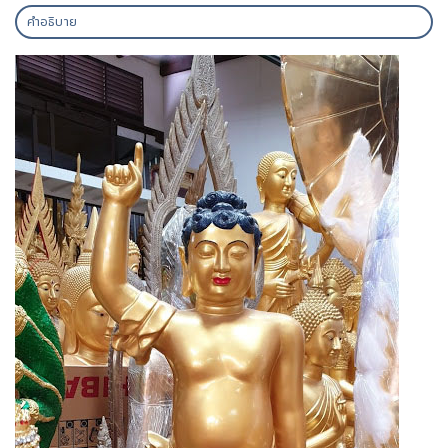
คำอธิบาย