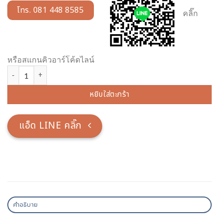
โทร. 081 448 8585
คลิ๊ก
หรือสแกนคิวอาร์โค้ดไลน์
จำนวน พระพุทธเมตตา ทองเหลือง ขัดเงา หน้าตัก 7 นิ้ว ชิ้น
หยิบใส่ตะกร้า
แอ็ด LINE คลิ๊ก
คำอธิบาย