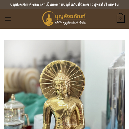
ข้าม
บุญสังฆภัณฑ์ ขออาสาเป็นสะพานบุญให้กับพี่น้องชาวพุทธทั่วไทยครับ
ไป
ยัง
0
เนื้อหา