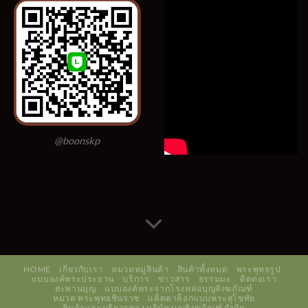
@boonskp
HOME
เกี่ยวกับเรา
หมวดหมู่สินค้า
สินค้าทั้งหมด
พระพุทธรูป
แบบองค์พระประธาน
บริการ
ข่าวสาร
ธรรมมะ
ติดต่อเรา
สะพานบุญ
แบบองค์พระจากโรงหล่อบุญสังฆภัณฑ์
หมวด พระพุทธชินราช
แค็ตตาล็อกแบบพระสุโขทัย
สินค้าและบริการของ บริษัท บุญสังฆภัณฑ์ จำกัด