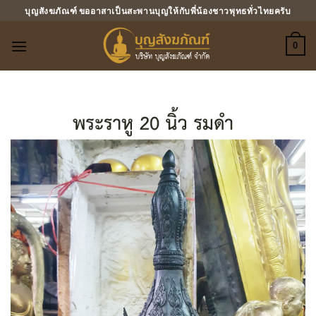
ข้าม
บุญสังฆภัณฑ์ ขออาสาเป็นสะพานบุญให้กับพี่น้องชาวพุทธทั่วไทยครับ
ไป
ยัง
0
เนื้อหา