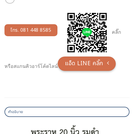
โทร. 081 448 8585
คลิ๊ก
แอ็ด LINE คลิ๊ก
หรือสแกนคิวอาร์โค้ดไลน์
คำอธิบาย