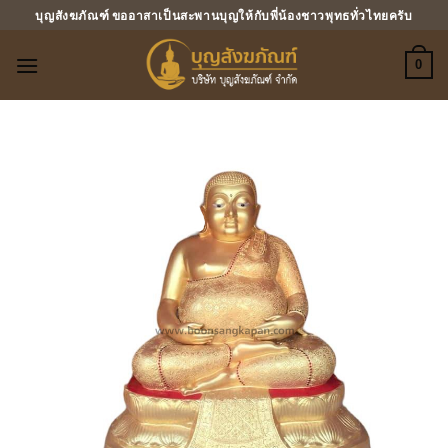
ข้าม
บุญสังฆภัณฑ์ ขออาสาเป็นสะพานบุญให้กับพี่น้องชาวพุทธทั่วไทยครับ
ไป
ยัง
0
เนื้อหา