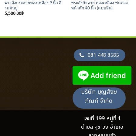
พระสังกระจายทองเหลือง 9 นิ้ว สี
พระสังกัจจาย ทองเหลือง พ่นทอง
รมมันปู
หน้าตัก 40 นิ้ว (แบบจีน).
5,500.00
฿
081 448 8585
บริษัท บุญสังฆ
ภัณฑ์ จำกัด
เลขที่ 199 หมู่ที่ 1
ตำบล คูขาวง อำเภอ
ลาดหลุมแก้ว