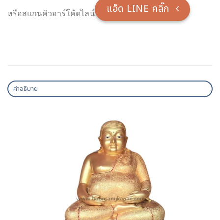
แอ็ด LINE คลิ๊ก
หรือสแกนคิวอาร์โค้ดไลน์
คำอธิบาย