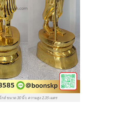
มโกล์ ขนาด 30 นิ้ว. ความสูง 2.35 เมตร