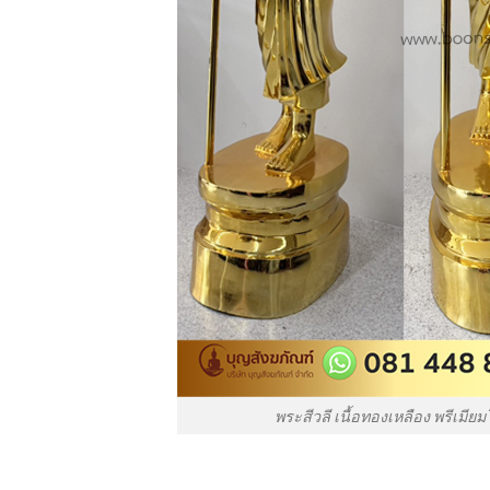
พระสีวลี เนื้อทองเหลือง พรีเมีย