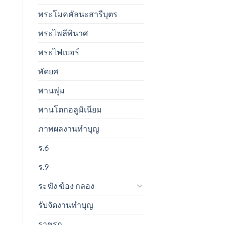
พระโมคคัลนะสารีบุตร
พระไพลีพินาศ
พระไฟเบอร์
พัดยศ
พานพุ่ม
พานโตกอลูมิเนียม
ภาพผลงานทำบุญ
ร.6
ร.9
ระฆัง ฆ้อง กลอง
รับจัดงานทำบุญ
ราชรถ