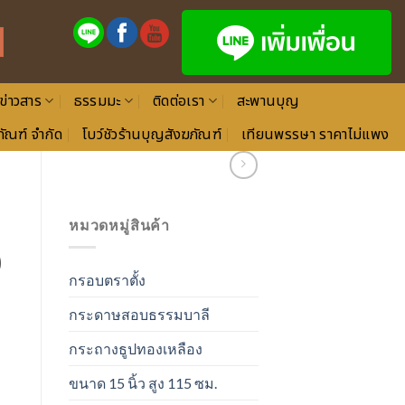
ข่าวสาร
ธรรมมะ
ติดต่อเรา
สะพานบุญ
ัณฑ์ จำกัด
โบว์ชัวร้านบุญสังฆภัณฑ์
เทียนพรรษา ราคาไม่แพง
หมวดหมู่สินค้า
0
กรอบตราตั้ง
กระดาษสอบธรรมบาลี
กระถางธูปทองเหลือง
ขนาด 15 นิ้ว สูง 115 ซม.