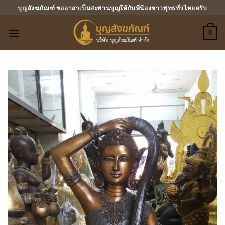
ข้าม
บุญสังฆภัณฑ์ ขออาสาเป็นสะพานบุญให้กับพี่น้องชาวพุทธทั่วไทยครับ
ไป
ยัง
0
เนื้อหา