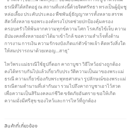
ธรณีที่ได้สถิตอยู่ ณ สถานที่แห่งนี้ด้วยจิตศรัทธา ทรงเป็นผู้อุ้มชู
หล่อเลี้ยง ประคับประคอง พืชพันธุ์ธัญญาหารทั้งหลาย สรรพ
สัตว์ทั้งหลาย ขอพระองค์ทรงโปรดช่วยปกป้องคุ้มครอง
ครอบครัวให้พ้นจากความทุกข์ความโศก โรคภัยไข้เจ็บ ความ
อัปมงคลทั้งหลายอย่าได้มาเข้าใกล้ ขอความสำเร็จทั้งด้าน
การงาน การเงิน ความรักจงบังเกิดแก่ตัวข้าพเจ้า คิดหวังสิ่งใด
ให้สมปรารถนาด้วยเทอญ…สาธุ”
ไหว้พระแม่ธรณีใช้ธูปกี่ดอก คาถาบูชา วิธีไหว้อย่างถูกต้อง
คงได้ทราบกันไปแล้วเกี่ยวกับประวัติความเป็นมาของพระแม่
ธรณี ความเกี่ยวข้องกับพระพุทธศาสนา รูปลักษณ์ของพระแม่
ธรณีตามตำนานที่เล่ากันมา รวมไปถึงคาถาบูชาเอาไว้สวด
เพื่อความเป็นสิริมงคลแก่ชีวิต ขจัดภัยอันตราย ขอให้เกิด
ความมั่งมีศรีสุข ของไหว้และการไหว้ที่ถูกต้อง
สินค้าที่เกี่ยวข้อง