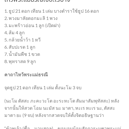
1. ธูป 21 ดอก เทียน 1 เล่ม บางตำราใช้ธูป 16 ดอก
2. พวงมาลัยดอกมะลิ 1 พวง
3. มะพร้าวอ่อน 1 ลูก (เปิดฝา)
4. ส้ม 4 ลูก
5. กล้วยน้ำว้า 1 หวี
6. สับปะรด 1 ลูก
7. น้ำมันพืช 1 ขวด
8. พุทราสด 9 ลูก
คาถาไหว้พระแม่ธรณี
จุดธูป 21 ดอก เทียน 1 เล่ม ตั้งนะโม 3 จบ
(นะโม ตัสสะ ภะคะวะโต อะระหะโต สัมมาสัมพุทัสสะ) หลัง
จากนั้นให้สวด โอม นะมัส นะ มาตา, หะเร หะเร นะ, ตัสสะ
มาตา ยะ (9 จบ) หลังจากสวดจบให้ตั้งจิตอธิษฐานว่า
“ข้าพเจ้า (ชื่อ….นามสกุล)… ขอนอบน้อมสักการะบูชาพระแม่