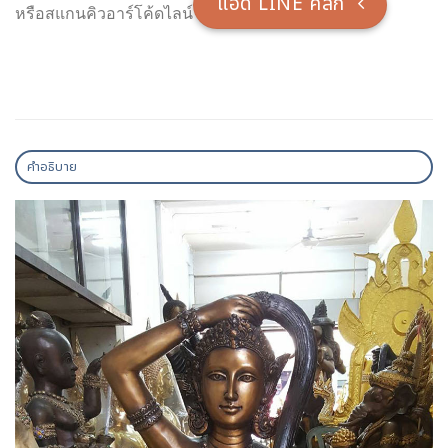
แอ็ด LINE คลิ๊ก
หรือสแกนคิวอาร์โค้ดไลน์
คำอธิบาย