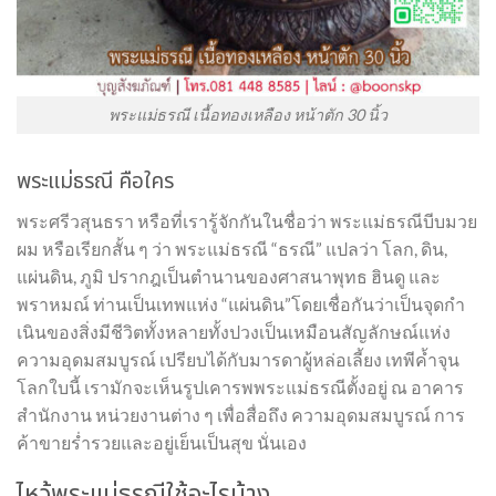
พระแม่ธรณี เนื้อทองเหลือง หน้าตัก 30 นิ้ว
พระแม่ธรณี คือใคร
พระศรีวสุนธรา หรือที่เรารู้จักกันในชื่อว่า พระแม่ธรณีบีบมวย
ผม หรือเรียกสั้น ๆ ว่า พระแม่ธรณี “ธรณี” แปลว่า โลก, ดิน,
แผ่นดิน, ภูมิ ปรากฎเป็นตำนานของศาสนาพุทธ ฮินดู และ
พราหมณ์ ท่านเป็นเทพแห่ง “แผ่นดิน”โดยเชื่อกันว่าเป็นจุดกำ
เนินของสิ่งมีชีวิตทั้งหลายทั้งปวงเป็นเหมือนสัญลักษณ์แห่ง
ความอุดมสมบูรณ์ เปรียบได้กับมารดาผู้หล่อเลี้ยง เทพีค้ำจุน
โลกใบนี้ เรามักจะเห็นรูปเคารพพระแม่ธรณีตั้งอยู่ ณ อาคาร
สำนักงาน หน่วยงานต่าง ๆ เพื่อสื่อถึง ความอุดมสมบูรณ์ การ
ค้าขายร่ำรวยและอยู่เย็นเป็นสุข นั่นเอง
ไหว้พระแม่ธรณีใช้อะไรบ้าง