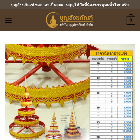
ข้าม
บุญสังฆภัณฑ์ ขออาสาเป็นสะพานบุญให้กับพี่น้องชาวพุทธทั่วไทยครับ
ไป
ยัง
0
เนื้อหา