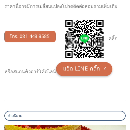
ราคานี้อาจมีการเปลี่ยนแปลงโปรดติดต่อสอบถามเพิ่มเติม
โทร. 081 448 8585
คลิ๊ก
แอ็ด LINE คลิ๊ก
หรือสแกนคิวอาร์โค้ดไลน์
คำอธิบาย