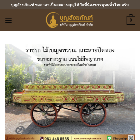
ข้าม
บุญสังฆภัณฑ์ ขออาสาเป็นสะพานบุญให้กับพี่น้องชาวพุทธทั่วไทยครับ
ไป
ยัง
0
เนื้อหา