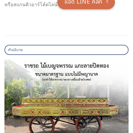
แอ็ด LINE คลิ๊ก
หรือสแกนคิวอาร์โค้ดไลน์
คำอธิบาย