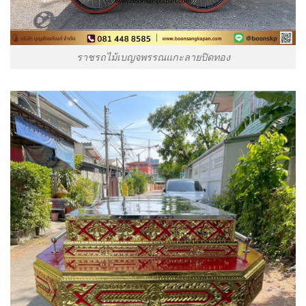
ราชรถไม้เบญจพรรณแกะลายปิดทอง