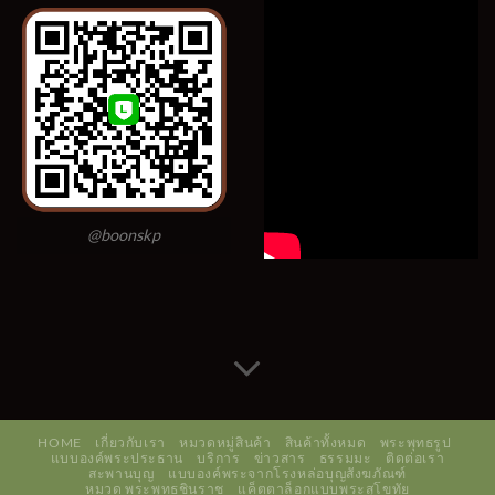
@boonskp
HOME
เกี่ยวกับเรา
หมวดหมู่สินค้า
สินค้าทั้งหมด
พระพุทธรูป
แบบองค์พระประธาน
บริการ
ข่าวสาร
ธรรมมะ
ติดต่อเรา
สะพานบุญ
แบบองค์พระจากโรงหล่อบุญสังฆภัณฑ์
หมวด พระพุทธชินราช
แค็ตตาล็อกแบบพระสุโขทัย