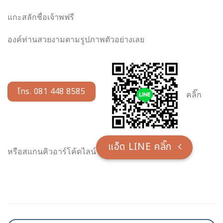
แกะสลักชื่อเจ้าพฟรี
องค์ท่านสวยงามตามรูปภาพตัวอย่างเลย
โทร. 081 448 8585
คลิ๊ก
แอ็ด LINE คลิ๊ก
หรือสแกนคิวอาร์โค้ดไลน์