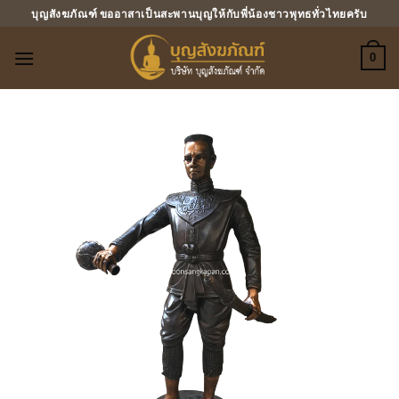
ข้าม
บุญสังฆภัณฑ์ ขออาสาเป็นสะพานบุญให้กับพี่น้องชาวพุทธทั่วไทยครับ
ไป
ยัง
0
เนื้อหา