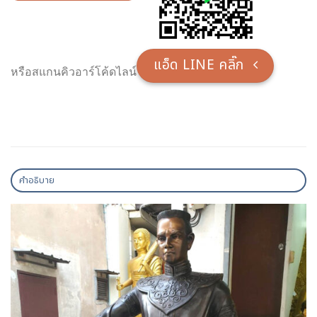
แอ็ด LINE คลิ๊ก
หรือสแกนคิวอาร์โค้ดไลน์
คำอธิบาย