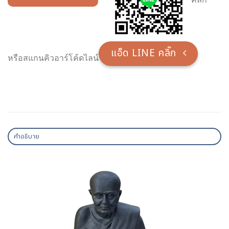
แอ็ด LINE คลิ๊ก
หรือสแกนคิวอาร์โค้ดไลน์
คำอธิบาย