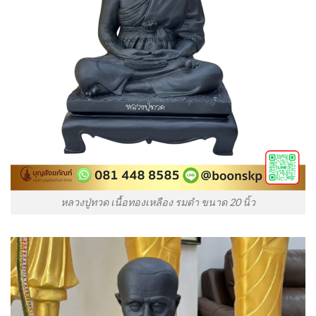
หลวงปู่ทวด เนื้อทองเหลือง รมดำ ขนาด 20 นิ้ว