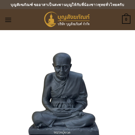
ข้าม
บุญสังฆภัณฑ์ ขออาสาเป็นสะพานบุญให้กับพี่น้องชาวพุทธทั่วไทยครับ
ไป
ยัง
0
เนื้อหา